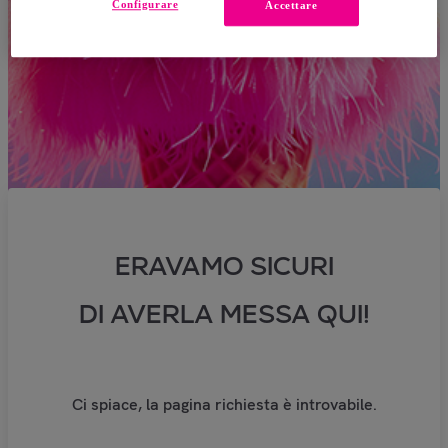
Configurare
Accettare
ERAVAMO SICURI
DI AVERLA MESSA QUI!
Ci spiace, la pagina richiesta è introvabile.