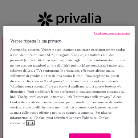
Continua senza accettare
Veepee rispetta la tua privacy
Accettando, autorizzi Veepee e i suoi partner a utilizzare tracciatori (come cookie
o altri identificatori come SDK, di seguito "Cookie") e a trattare i tuoi dati
personali (come i dati di navigazione, i dati degli ordini e le informazioni fornite
nel tuo account membro) al fine di offrirti pubblicità personalizzate (anche sullo
schermo della tua TV) e misurarne le prestazioni, effettuare alcune analisi
sull'attività di vendita e a fini di lotta contro le frodi. Puoi scegliere tra questi
diversi usi cliccando su "Configurare" o rifiutare tutto cliccando sul pulsante
"Continua senza accettare". Le tue scelte si applicano solo a questo browser e/o
dispositivo. Puoi modificare le tue preferenze in qualsiasi momento cliccando sul
link "Configurare" accessibile tramite il link "Informativa sulla privacy". Alcuni
Cookie depositati sono anche necessari per il corretto funzionamento del nostro
servizio, come quelli che misurano il traffico o consentono la presentazione
adattata delle nostre offerte e non sono soggetti a consenso. Per ulteriori
informazioni sui Cookie, puoi consultare la nostra Politica sui Cookie
accessibile
QUI.