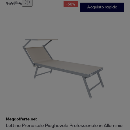
159
,
€
80
-
50
%
Acquisto rapido
Megaofferte.net
Lettino Prendisole Pieghevole Professionale in Alluminio