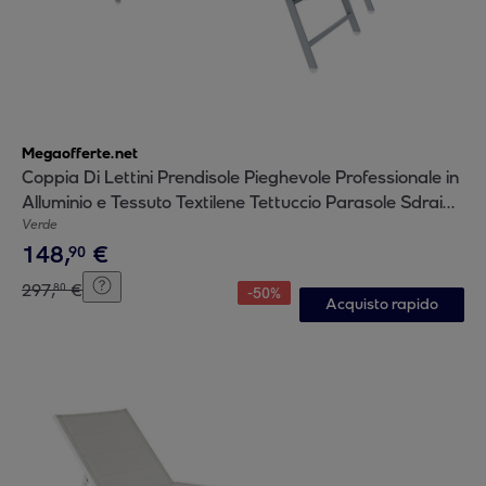
Megaofferte.net
Coppia Di Lettini Prendisole Pieghevole Professionale in
Alluminio e Tessuto Textilene Tettuccio Parasole Sdraio
Mare Spiaggia 182x60x38 cm Verde
Verde
148
,
€
90
297
,
€
80
-
50
%
Acquisto rapido