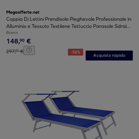
Megaofferte.net
Coppia Di Lettini Prendisole Pieghevole Professionale in
Alluminio e Tessuto Textilene Tettuccio Parasole Sdraio
Mare Spiaggia 182x60x38 cm Bianco
Bianco
148
,
€
90
297
,
€
80
-
50
%
Acquisto rapido