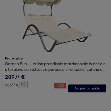
Frankystar
Garden Sun - Lettino prendisole matrimoniale in acciaio
e textilene con tettuccio parasole orientabile. Lettino da
giardino 2 posti extra large 205x138x150 cm.
209
,
€
99
336
,
€
99
-
37
%
Acquisto rapido