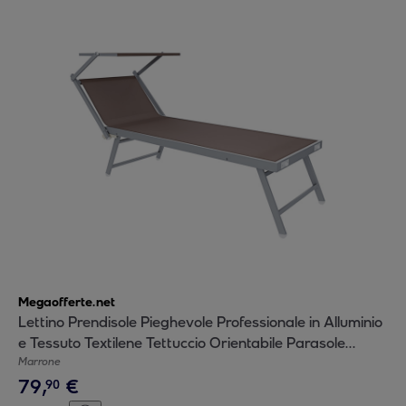
Megaofferte.net
Lettino Prendisole Pieghevole Professionale in Alluminio
e Tessuto Textilene Tettuccio Orientabile Parasole
Sdraio Mare Spiaggia 182x60x38 cm Tortora
Marrone
79
,
€
90