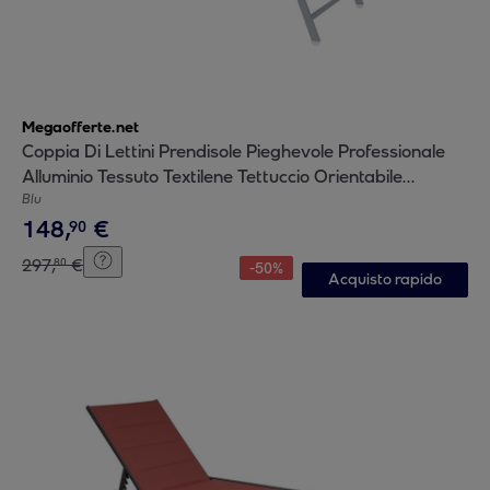
Megaofferte.net
Coppia Di Lettini Prendisole Pieghevole Professionale
Alluminio Tessuto Textilene Tettuccio Orientabile
Parasole Sdraio Mare Spiaggia 182x60x38 cm Blu
Blu
148
,
€
90
297
,
€
80
-
50
%
Acquisto rapido