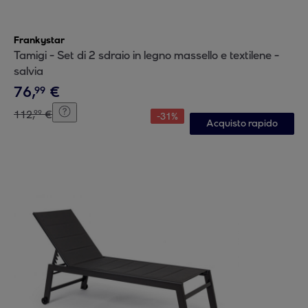
Frankystar
Tamigi - Set di 2 sdraio in legno massello e textilene -
salvia
76
,
€
99
112
,
€
99
-
31
%
Acquisto rapido