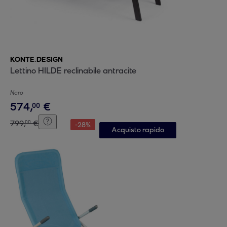
KONTE.DESIGN
Lettino HILDE reclinabile antracite
Nero
574
,
€
00
799
,
€
00
-
28
%
Acquisto rapido