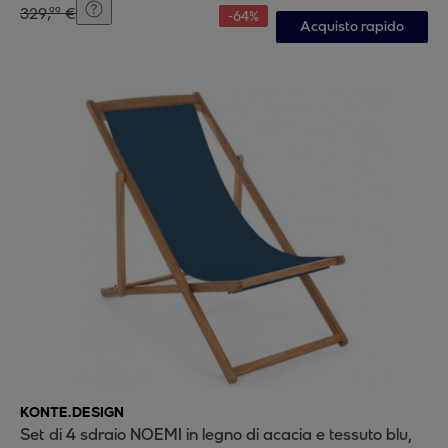
329
,
€
99
-
64
%
Acquisto rapido
KONTE.DESIGN
Set di 4 sdraio NOEMI in legno di acacia e tessuto blu,