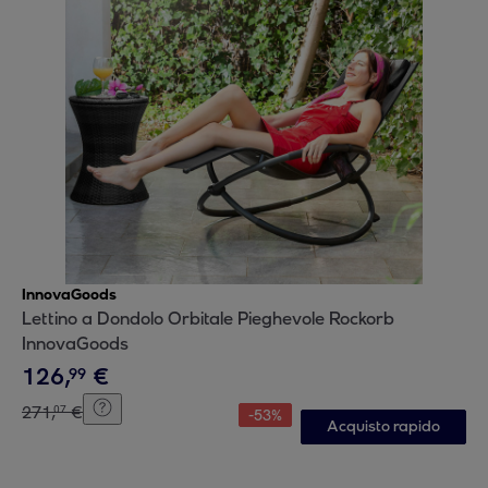
InnovaGoods
Lettino a Dondolo Orbitale Pieghevole Rockorb
InnovaGoods
126
,
€
99
271
,
€
07
-
53
%
Acquisto rapido