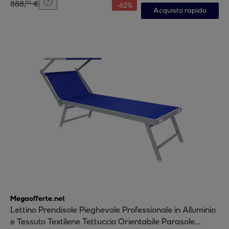
888
,
€
00
-
62
%
Acquisto rapido
Megaofferte.net
Lettino Prendisole Pieghevole Professionale in Alluminio
e Tessuto Textilene Tettuccio Orientabile Parasole