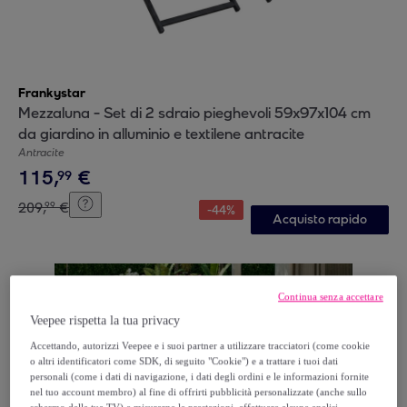
Frankystar
Mezzaluna - Set di 2 sdraio pieghevoli 59x97x104 cm
da giardino in alluminio e textilene antracite
Antracite
115
,
€
99
209
,
€
99
-
44
%
Acquisto rapido
Continua senza accettare
Veepee rispetta la tua privacy
Accettando, autorizzi Veepee e i suoi partner a utilizzare tracciatori (come cookie
o altri identificatori come SDK, di seguito "Cookie") e a trattare i tuoi dati
personali (come i dati di navigazione, i dati degli ordini e le informazioni fornite
nel tuo account membro) al fine di offrirti pubblicità personalizzate (anche sullo