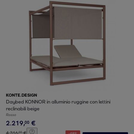
KONTE.DESIGN
Daybed KONNOR in alluminio ruggine con lettini
reclinabili beige
Rosso
2
.
219
,
€
00
4
.
316
,
€
00
-
48
%