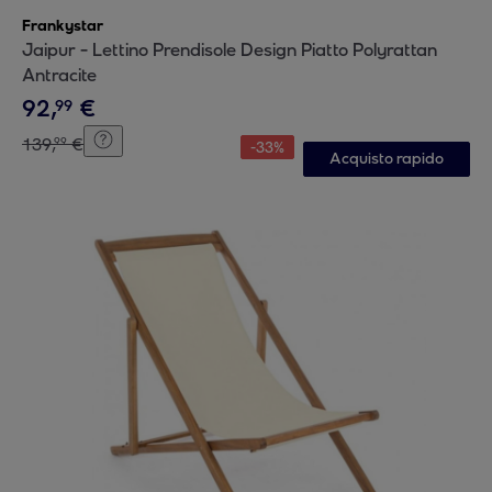
Frankystar
Jaipur - Lettino Prendisole Design Piatto Polyrattan
Antracite
92
,
€
99
139
,
€
99
-
33
%
Acquisto rapido