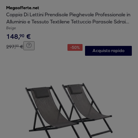
Megaofferte.net
Coppia Di Lettini Prendisole Pieghevole Professionale in
Alluminio e Tessuto Textilene Tettuccio Parasole Sdraio
Mare Spiaggia 182x60x38 cm Beige
Beige
148
,
€
90
297
,
€
80
-
50
%
Acquisto rapido