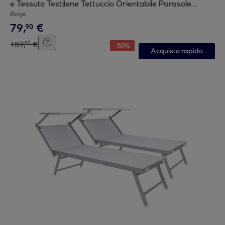
e Tessuto Textilene Tettuccio Orientabile Parasole
Sdraio Mare Spiaggia 182x60x38 cm Beige
Beige
79
,
€
90
159
,
€
80
-
50
%
Acquisto rapido