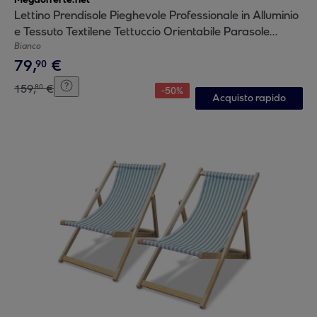
Lettino Prendisole Pieghevole Professionale in Alluminio
e Tessuto Textilene Tettuccio Orientabile Parasole
Sdraio Mare Spiaggia 182x60x38 cm Bianco
Bianco
79
,
€
90
159
,
€
80
-
50
%
Acquisto rapido