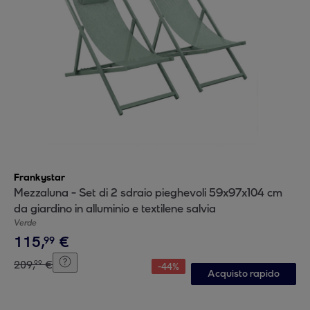
Frankystar
Mezzaluna - Set di 2 sdraio pieghevoli 59x97x104 cm
da giardino in alluminio e textilene salvia
Verde
115
,
€
99
209
,
€
99
-
44
%
Acquisto rapido