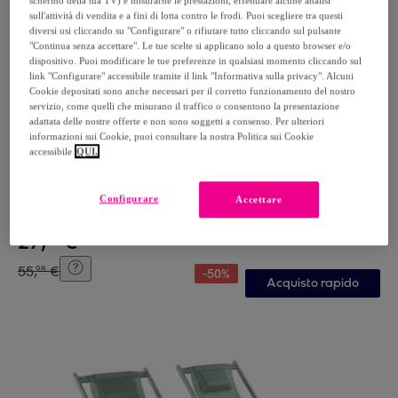
schermo della tua TV) e misurarne le prestazioni, effettuare alcune analisi
sull'attività di vendita e a fini di lotta contro le frodi. Puoi scegliere tra questi
diversi usi cliccando su "Configurare" o rifiutare tutto cliccando sul pulsante
"Continua senza accettare". Le tue scelte si applicano solo a questo browser e/o
dispositivo. Puoi modificare le tue preferenze in qualsiasi momento cliccando sul
link "Configurare" accessibile tramite il link "Informativa sulla privacy". Alcuni
Cookie depositati sono anche necessari per il corretto funzionamento del nostro
servizio, come quelli che misurano il traffico o consentono la presentazione
adattata delle nostre offerte e non sono soggetti a consenso. Per ulteriori
informazioni sui Cookie, puoi consultare la nostra Politica sui Cookie
accessibile
QUI.
Megaofferte.net
Lettino Pieghevole Prendisole Senza Tettuccio Parasole
Schienale Reclinabile Regolabile Struttura In Metallo
Configurare
Accettare
Nero Sedia Sdraio 187 x 53 x 24 Cm (Gray)
Grigio
27
,
€
99
55
,
€
98
-
50
%
Acquisto rapido