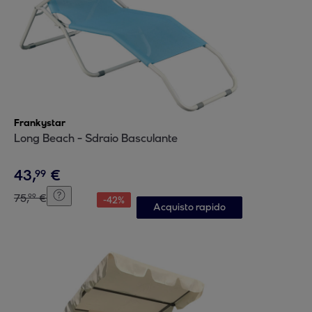
Frankystar
Long Beach - Sdraio Basculante
43
,
€
99
75
,
€
99
-
42
%
Acquisto rapido