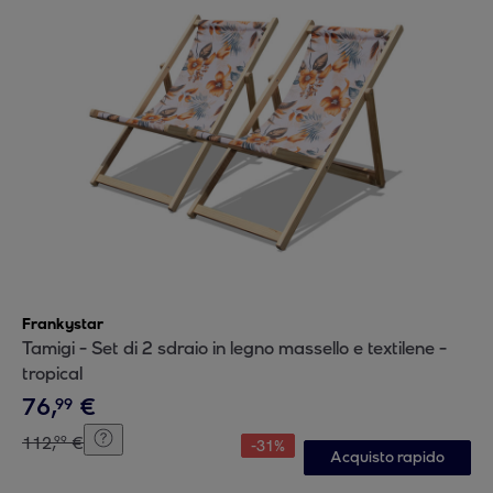
Frankystar
Tamigi - Set di 2 sdraio in legno massello e textilene -
tropical
76
,
€
99
112
,
€
99
-
31
%
Acquisto rapido