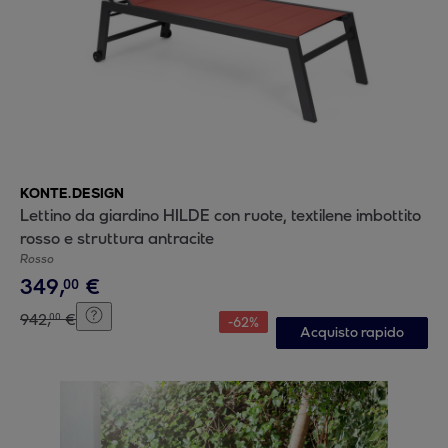
KONTE.DESIGN
Lettino da giardino HILDE con ruote, textilene imbottito
rosso e struttura antracite
Rosso
349
,
€
00
942
,
€
00
-
62
%
Acquisto rapido