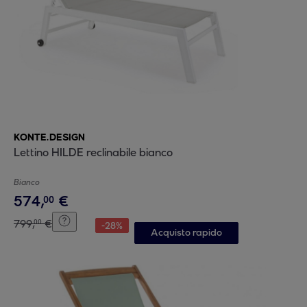
KONTE.DESIGN
Lettino HILDE reclinabile bianco
Bianco
574
,
€
00
799
,
€
00
-
28
%
Acquisto rapido