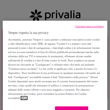
Continua senza accettare
Veepee rispetta la tua privacy
Accettando, autorizzi Veepee e i suoi partner a utilizzare tracciatori (come cookie
o altri identificatori come SDK, di seguito "Cookie") e a trattare i tuoi dati
personali (come i dati di navigazione, i dati degli ordini e le informazioni fornite
nel tuo account membro) al fine di offrirti pubblicità personalizzate (anche sullo
schermo della tua TV) e misurarne le prestazioni, effettuare alcune analisi
sull'attività di vendita e a fini di lotta contro le frodi. Puoi scegliere tra questi
diversi usi cliccando su "Configurare" o rifiutare tutto cliccando sul pulsante
"Continua senza accettare". Le tue scelte si applicano solo a questo browser e/o
dispositivo. Puoi modificare le tue preferenze in qualsiasi momento cliccando sul
link "Configurare" accessibile tramite il link "Informativa sulla privacy". Alcuni
Cookie depositati sono anche necessari per il corretto funzionamento del nostro
servizio, come quelli che misurano il traffico o consentono la presentazione
adattata delle nostre offerte e non sono soggetti a consenso. Per ulteriori
informazioni sui Cookie, puoi consultare la nostra Politica sui Cookie
accessibile
QUI.