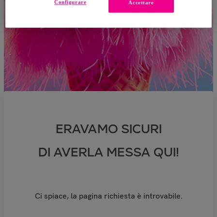
Configurare
Accettare
ERAVAMO SICURI
DI AVERLA MESSA QUI!
Ci spiace, la pagina richiesta è introvabile.