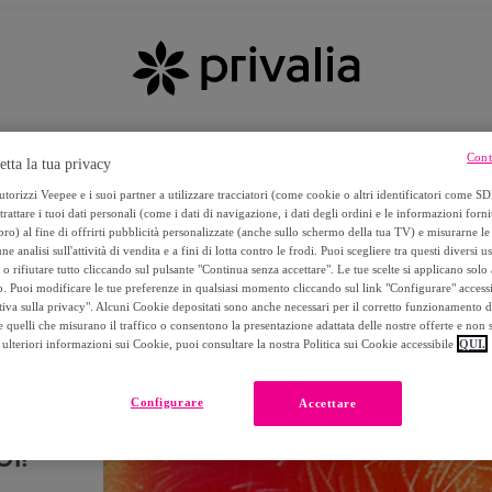
Cont
etta la tua privacy
torizzi Veepee e i suoi partner a utilizzare tracciatori (come cookie o altri identificatori come SD
trattare i tuoi dati personali (come i dati di navigazione, i dati degli ordini e le informazioni forni
) al fine di offrirti pubblicità personalizzate (anche sullo schermo della tua TV) e misurarne le 
ne analisi sull'attività di vendita e a fini di lotta contro le frodi. Puoi scegliere tra questi diversi u
o rifiutare tutto cliccando sul pulsante "Continua senza accettare". Le tue scelte si applicano sol
o. Puoi modificare le tue preferenze in qualsiasi momento cliccando sul link "Configurare" accessib
tiva sulla privacy". Alcuni Cookie depositati sono anche necessari per il corretto funzionamento d
 quelli che misurano il traffico o consentono la presentazione adattata delle nostre offerte e non 
ulteriori informazioni sui Cookie, puoi consultare la nostra Politica sui Cookie accessibile
QUI.
Configurare
Accettare
I!