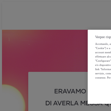
Veepee risp
Accettando, au
"Cookie") e a 
account membro
effettuare alcu
"Configurare" 
e/o dispositiv
link "Informa
servizio, come
consenso. Per 
ERAVAMO SICURI
DI AVERLA MESSA QU