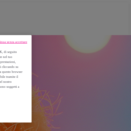
inua senza accettare
K, di seguito
te nel tuo
prestazioni,
si cliccando su
o a questo browser
ile tramite il
el nostro
sono soggetti a