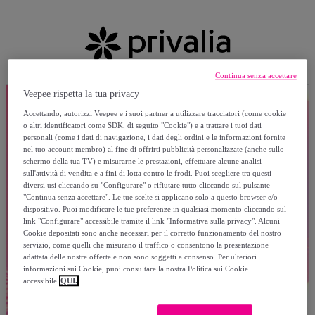
Continua senza accettare
Veepee rispetta la tua privacy
Accettando, autorizzi Veepee e i suoi partner a utilizzare tracciatori (come cookie
o altri identificatori come SDK, di seguito "Cookie") e a trattare i tuoi dati
personali (come i dati di navigazione, i dati degli ordini e le informazioni fornite
nel tuo account membro) al fine di offrirti pubblicità personalizzate (anche sullo
schermo della tua TV) e misurarne le prestazioni, effettuare alcune analisi
sull'attività di vendita e a fini di lotta contro le frodi. Puoi scegliere tra questi
diversi usi cliccando su "Configurare" o rifiutare tutto cliccando sul pulsante
"Continua senza accettare". Le tue scelte si applicano solo a questo browser e/o
dispositivo. Puoi modificare le tue preferenze in qualsiasi momento cliccando sul
link "Configurare" accessibile tramite il link "Informativa sulla privacy". Alcuni
Cookie depositati sono anche necessari per il corretto funzionamento del nostro
servizio, come quelli che misurano il traffico o consentono la presentazione
adattata delle nostre offerte e non sono soggetti a consenso. Per ulteriori
informazioni sui Cookie, puoi consultare la nostra Politica sui Cookie
accessibile
QUI.