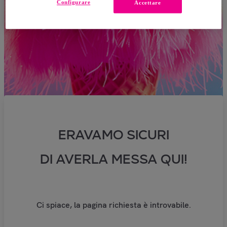
Configurare
Accettare
ERAVAMO SICURI
DI AVERLA MESSA QUI!
Ci spiace, la pagina richiesta è introvabile.