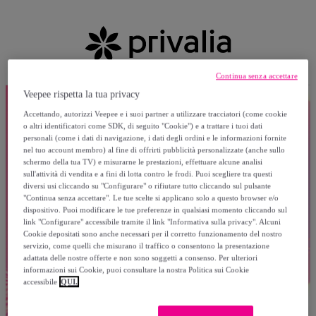
Continua senza accettare
Veepee rispetta la tua privacy
Accettando, autorizzi Veepee e i suoi partner a utilizzare tracciatori (come cookie
o altri identificatori come SDK, di seguito "Cookie") e a trattare i tuoi dati
personali (come i dati di navigazione, i dati degli ordini e le informazioni fornite
nel tuo account membro) al fine di offrirti pubblicità personalizzate (anche sullo
schermo della tua TV) e misurarne le prestazioni, effettuare alcune analisi
sull'attività di vendita e a fini di lotta contro le frodi. Puoi scegliere tra questi
diversi usi cliccando su "Configurare" o rifiutare tutto cliccando sul pulsante
"Continua senza accettare". Le tue scelte si applicano solo a questo browser e/o
dispositivo. Puoi modificare le tue preferenze in qualsiasi momento cliccando sul
link "Configurare" accessibile tramite il link "Informativa sulla privacy". Alcuni
Cookie depositati sono anche necessari per il corretto funzionamento del nostro
servizio, come quelli che misurano il traffico o consentono la presentazione
adattata delle nostre offerte e non sono soggetti a consenso. Per ulteriori
informazioni sui Cookie, puoi consultare la nostra Politica sui Cookie
accessibile
QUI.