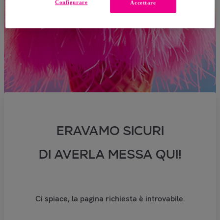
Configurare
Accettare
ERAVAMO SICURI
DI AVERLA MESSA QUI!
Ci spiace, la pagina richiesta è introvabile.