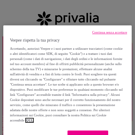
Continua senza accettare
Veepee rispetta la tua privacy
Accettando, autorizzi Veepee e i suoi partner a utilizzare tracciatori (come cookie
o altri identificatori come SDK, di seguito "Cookie") e a trattare i tuoi dati
personali (come i dati di navigazione, i dati degli ordini e le informazioni fornite
nel tuo account membro) al fine di offrirti pubblicità personalizzate (anche sullo
schermo della tua TV) e misurarne le prestazioni, effettuare alcune analisi
sull'attività di vendita e a fini di lotta contro le frodi. Puoi scegliere tra questi
diversi usi cliccando su "Configurare" o rifiutare tutto cliccando sul pulsante
"Continua senza accettare". Le tue scelte si applicano solo a questo browser e/o
dispositivo. Puoi modificare le tue preferenze in qualsiasi momento cliccando sul
link "Configurare" accessibile tramite il link "Informativa sulla privacy". Alcuni
Cookie depositati sono anche necessari per il corretto funzionamento del nostro
servizio, come quelli che misurano il traffico o consentono la presentazione
adattata delle nostre offerte e non sono soggetti a consenso. Per ulteriori
informazioni sui Cookie, puoi consultare la nostra Politica sui Cookie
accessibile
QUI.