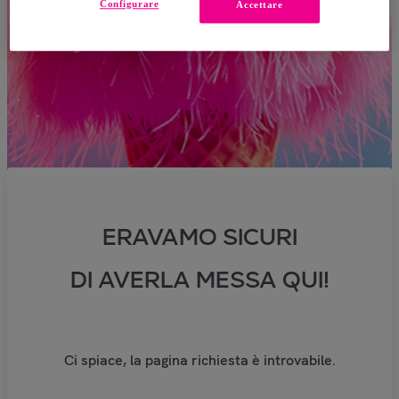
Configurare
Accettare
ERAVAMO SICURI
DI AVERLA MESSA QUI!
Ci spiace, la pagina richiesta è introvabile.