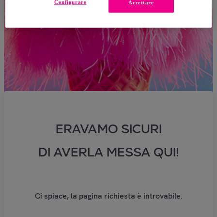
Configurare
Accettare
ERAVAMO SICURI
DI AVERLA MESSA QUI!
Ci spiace, la pagina richiesta è introvabile.