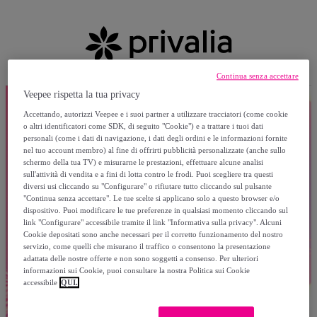
Continua senza accettare
Veepee rispetta la tua privacy
Accettando, autorizzi Veepee e i suoi partner a utilizzare tracciatori (come cookie
o altri identificatori come SDK, di seguito "Cookie") e a trattare i tuoi dati
personali (come i dati di navigazione, i dati degli ordini e le informazioni fornite
nel tuo account membro) al fine di offrirti pubblicità personalizzate (anche sullo
schermo della tua TV) e misurarne le prestazioni, effettuare alcune analisi
sull'attività di vendita e a fini di lotta contro le frodi. Puoi scegliere tra questi
diversi usi cliccando su "Configurare" o rifiutare tutto cliccando sul pulsante
"Continua senza accettare". Le tue scelte si applicano solo a questo browser e/o
dispositivo. Puoi modificare le tue preferenze in qualsiasi momento cliccando sul
link "Configurare" accessibile tramite il link "Informativa sulla privacy". Alcuni
Cookie depositati sono anche necessari per il corretto funzionamento del nostro
servizio, come quelli che misurano il traffico o consentono la presentazione
adattata delle nostre offerte e non sono soggetti a consenso. Per ulteriori
informazioni sui Cookie, puoi consultare la nostra Politica sui Cookie
accessibile
QUI.