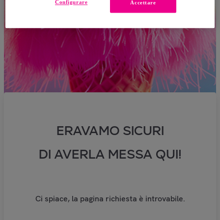
Configurare
Accettare
ERAVAMO SICURI
DI AVERLA MESSA QUI!
Ci spiace, la pagina richiesta è introvabile.