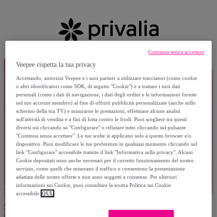
Continua senza accettare
Veepee rispetta la tua privacy
Accettando, autorizzi Veepee e i suoi partner a utilizzare tracciatori (come cookie
o altri identificatori come SDK, di seguito "Cookie") e a trattare i tuoi dati
personali (come i dati di navigazione, i dati degli ordini e le informazioni fornite
nel tuo account membro) al fine di offrirti pubblicità personalizzate (anche sullo
schermo della tua TV) e misurarne le prestazioni, effettuare alcune analisi
sull'attività di vendita e a fini di lotta contro le frodi. Puoi scegliere tra questi
diversi usi cliccando su "Configurare" o rifiutare tutto cliccando sul pulsante
"Continua senza accettare". Le tue scelte si applicano solo a questo browser e/o
dispositivo. Puoi modificare le tue preferenze in qualsiasi momento cliccando sul
link "Configurare" accessibile tramite il link "Informativa sulla privacy". Alcuni
Cookie depositati sono anche necessari per il corretto funzionamento del nostro
servizio, come quelli che misurano il traffico o consentono la presentazione
adattata delle nostre offerte e non sono soggetti a consenso. Per ulteriori
informazioni sui Cookie, puoi consultare la nostra Politica sui Cookie
accessibile
QUI.