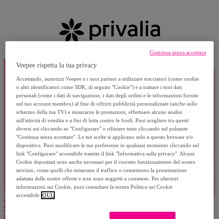
Continua senza accettare
Veepee rispetta la tua privacy
Accettando, autorizzi Veepee e i suoi partner a utilizzare tracciatori (come cookie
o altri identificatori come SDK, di seguito "Cookie") e a trattare i tuoi dati
personali (come i dati di navigazione, i dati degli ordini e le informazioni fornite
nel tuo account membro) al fine di offrirti pubblicità personalizzate (anche sullo
schermo della tua TV) e misurarne le prestazioni, effettuare alcune analisi
sull'attività di vendita e a fini di lotta contro le frodi. Puoi scegliere tra questi
diversi usi cliccando su "Configurare" o rifiutare tutto cliccando sul pulsante
"Continua senza accettare". Le tue scelte si applicano solo a questo browser e/o
dispositivo. Puoi modificare le tue preferenze in qualsiasi momento cliccando sul
link "Configurare" accessibile tramite il link "Informativa sulla privacy". Alcuni
Cookie depositati sono anche necessari per il corretto funzionamento del nostro
servizio, come quelli che misurano il traffico o consentono la presentazione
adattata delle nostre offerte e non sono soggetti a consenso. Per ulteriori
informazioni sui Cookie, puoi consultare la nostra Politica sui Cookie
accessibile
QUI.