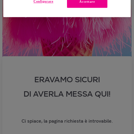
Configurare
Accettare
ERAVAMO SICURI
DI AVERLA MESSA QUI!
Ci spiace, la pagina richiesta è introvabile.