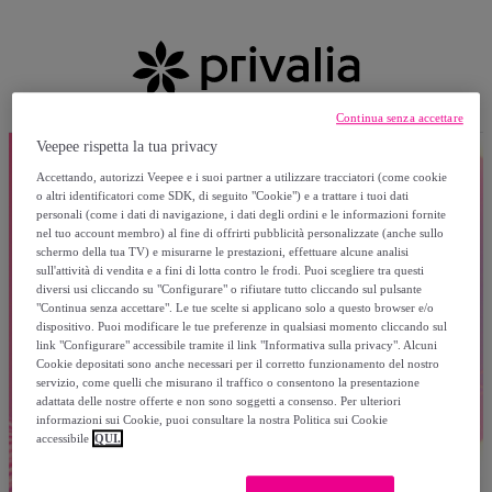
Continua senza accettare
Veepee rispetta la tua privacy
Accettando, autorizzi Veepee e i suoi partner a utilizzare tracciatori (come cookie
o altri identificatori come SDK, di seguito "Cookie") e a trattare i tuoi dati
personali (come i dati di navigazione, i dati degli ordini e le informazioni fornite
nel tuo account membro) al fine di offrirti pubblicità personalizzate (anche sullo
schermo della tua TV) e misurarne le prestazioni, effettuare alcune analisi
sull'attività di vendita e a fini di lotta contro le frodi. Puoi scegliere tra questi
diversi usi cliccando su "Configurare" o rifiutare tutto cliccando sul pulsante
"Continua senza accettare". Le tue scelte si applicano solo a questo browser e/o
dispositivo. Puoi modificare le tue preferenze in qualsiasi momento cliccando sul
link "Configurare" accessibile tramite il link "Informativa sulla privacy". Alcuni
Cookie depositati sono anche necessari per il corretto funzionamento del nostro
servizio, come quelli che misurano il traffico o consentono la presentazione
adattata delle nostre offerte e non sono soggetti a consenso. Per ulteriori
informazioni sui Cookie, puoi consultare la nostra Politica sui Cookie
accessibile
QUI.