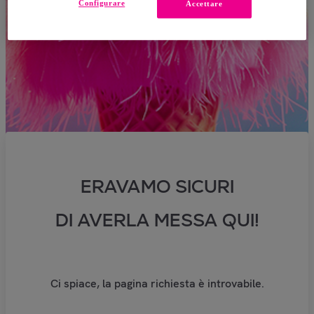
Configurare
Accettare
ERAVAMO SICURI
DI AVERLA MESSA QUI!
Ci spiace, la pagina richiesta è introvabile.