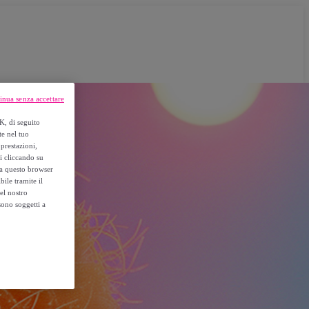
inua senza accettare
K, di seguito
te nel tuo
prestazioni,
si cliccando su
o a questo browser
ile tramite il
el nostro
sono soggetti a