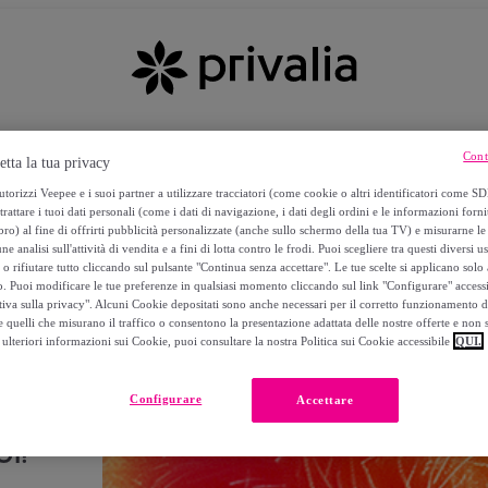
Cont
etta la tua privacy
torizzi Veepee e i suoi partner a utilizzare tracciatori (come cookie o altri identificatori come SD
trattare i tuoi dati personali (come i dati di navigazione, i dati degli ordini e le informazioni forni
) al fine di offrirti pubblicità personalizzate (anche sullo schermo della tua TV) e misurarne le 
ne analisi sull'attività di vendita e a fini di lotta contro le frodi. Puoi scegliere tra questi diversi u
o rifiutare tutto cliccando sul pulsante "Continua senza accettare". Le tue scelte si applicano sol
o. Puoi modificare le tue preferenze in qualsiasi momento cliccando sul link "Configurare" accessib
tiva sulla privacy". Alcuni Cookie depositati sono anche necessari per il corretto funzionamento d
 quelli che misurano il traffico o consentono la presentazione adattata delle nostre offerte e non 
ulteriori informazioni sui Cookie, puoi consultare la nostra Politica sui Cookie accessibile
QUI.
Configurare
Accettare
I!