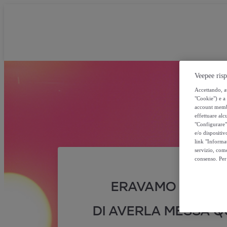
Veepee risp
Accettando, au
"Cookie") e a 
account membro
effettuare alcu
"Configurare" 
e/o dispositiv
link "Informa
servizio, come
consenso. Per 
ERAVAMO SICURI
DI AVERLA MESSA QU