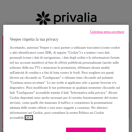
Continua senza accettare
Veepee rispetta la tua privacy
Accettando, autorizzi Veepee e i suoi partner a utilizzare tracciatori (come cookie
o altri identificatori come SDK, di seguito "Cookie") e a trattare i tuoi dati
personali (come i dati di navigazione, i dati degli ordini e le informazioni fornite
nel tuo account membro) al fine di offrirti pubblicità personalizzate (anche sullo
schermo della tua TV) e misurarne le prestazioni, effettuare alcune analisi
sull'attività di vendita e a fini di lotta contro le frodi. Puoi scegliere tra questi
diversi usi cliccando su "Configurare" o rifiutare tutto cliccando sul pulsante
"Continua senza accettare". Le tue scelte si applicano solo a questo browser e/o
dispositivo. Puoi modificare le tue preferenze in qualsiasi momento cliccando sul
link "Configurare" accessibile tramite il link "Informativa sulla privacy". Alcuni
Cookie depositati sono anche necessari per il corretto funzionamento del nostro
servizio, come quelli che misurano il traffico o consentono la presentazione
adattata delle nostre offerte e non sono soggetti a consenso. Per ulteriori
informazioni sui Cookie, puoi consultare la nostra Politica sui Cookie
accessibile
QUI.