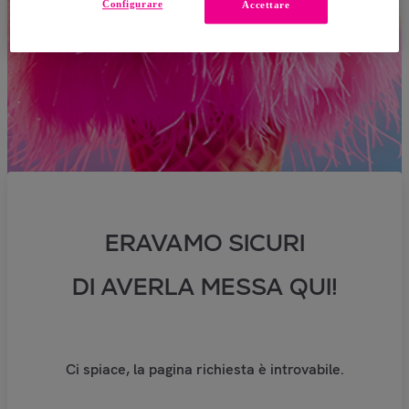
Configurare
Accettare
ERAVAMO SICURI
DI AVERLA MESSA QUI!
Ci spiace, la pagina richiesta è introvabile.