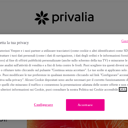
Cont
etta la tua privacy
torizzi Veepee e i suoi partner a utilizzare tracciatori (come cookie o altri identificatori come SD
trattare i tuoi dati personali (come i dati di navigazione, i dati degli ordini e le informazioni forni
) al fine di offrirti pubblicità personalizzate (anche sullo schermo della tua TV) e misurarne le 
ne analisi sull'attività di vendita e a fini di lotta contro le frodi. Puoi scegliere tra questi diversi u
o rifiutare tutto cliccando sul pulsante "Continua senza accettare". Le tue scelte si applicano sol
o. Puoi modificare le tue preferenze in qualsiasi momento cliccando sul link "Configurare" accessib
tiva sulla privacy". Alcuni Cookie depositati sono anche necessari per il corretto funzionamento d
 quelli che misurano il traffico o consentono la presentazione adattata delle nostre offerte e non 
ulteriori informazioni sui Cookie, puoi consultare la nostra Politica sui Cookie accessibile
QUI.
Configurare
Accettare
I!