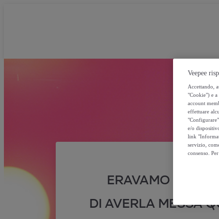
Veepee risp
Accettando, au
"Cookie") e a 
account membro
effettuare alcu
"Configurare" 
e/o dispositiv
link "Informa
servizio, come
consenso. Per 
ERAVAMO SICURI
DI AVERLA MESSA QU