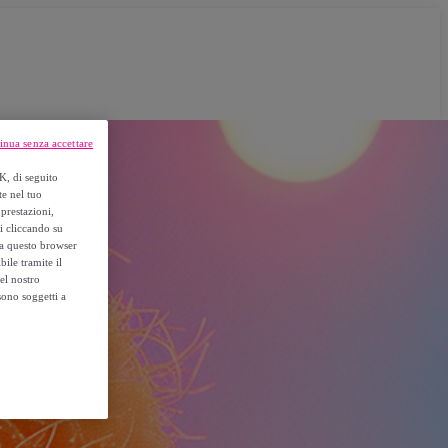
inua senza accettare
K, di seguito
te nel tuo
prestazioni,
si cliccando su
o a questo browser
ile tramite il
el nostro
sono soggetti a