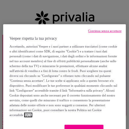
Continua senza accettare
Veepee rispetta la tua privacy
Accettando, autorizzi Veepee e i suoi partner a utilizzare tracciatori (come cookie
o altri identificatori come SDK, di seguito "Cookie") e a trattare i tuoi dati
personali (come i dati di navigazione, i dati degli ordini e le informazioni fornite
nel tuo account membro) al fine di offrirti pubblicità personalizzate (anche sullo
schermo della tua TV) e misurarne le prestazioni, effettuare alcune analisi
sull'attività di vendita e a fini di lotta contro le frodi. Puoi scegliere tra questi
diversi usi cliccando su "Configurare" o rifiutare tutto cliccando sul pulsante
"Continua senza accettare". Le tue scelte si applicano solo a questo browser e/o
dispositivo. Puoi modificare le tue preferenze in qualsiasi momento cliccando sul
link "Configurare" accessibile tramite il link "Informativa sulla privacy". Alcuni
Cookie depositati sono anche necessari per il corretto funzionamento del nostro
servizio, come quelli che misurano il traffico o consentono la presentazione
adattata delle nostre offerte e non sono soggetti a consenso. Per ulteriori
informazioni sui Cookie, puoi consultare la nostra Politica sui Cookie
accessibile
QUI.