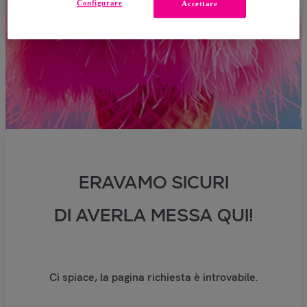
Configurare
Accettare
ERAVAMO SICURI
DI AVERLA MESSA QUI!
Ci spiace, la pagina richiesta è introvabile.