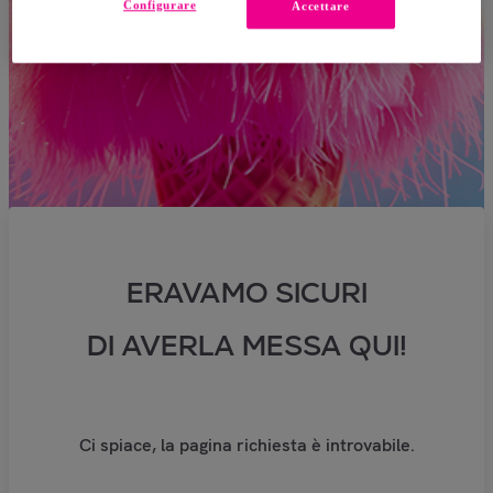
Configurare
Accettare
ERAVAMO SICURI
DI AVERLA MESSA QUI!
Ci spiace, la pagina richiesta è introvabile.