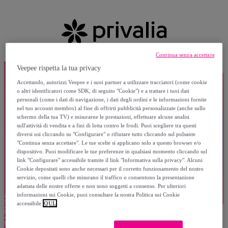
Continua senza accettare
Veepee rispetta la tua privacy
Accettando, autorizzi Veepee e i suoi partner a utilizzare tracciatori (come cookie
o altri identificatori come SDK, di seguito "Cookie") e a trattare i tuoi dati
personali (come i dati di navigazione, i dati degli ordini e le informazioni fornite
nel tuo account membro) al fine di offrirti pubblicità personalizzate (anche sullo
schermo della tua TV) e misurarne le prestazioni, effettuare alcune analisi
sull'attività di vendita e a fini di lotta contro le frodi. Puoi scegliere tra questi
diversi usi cliccando su "Configurare" o rifiutare tutto cliccando sul pulsante
"Continua senza accettare". Le tue scelte si applicano solo a questo browser e/o
dispositivo. Puoi modificare le tue preferenze in qualsiasi momento cliccando sul
link "Configurare" accessibile tramite il link "Informativa sulla privacy". Alcuni
Cookie depositati sono anche necessari per il corretto funzionamento del nostro
servizio, come quelli che misurano il traffico o consentono la presentazione
adattata delle nostre offerte e non sono soggetti a consenso. Per ulteriori
informazioni sui Cookie, puoi consultare la nostra Politica sui Cookie
accessibile
QUI.