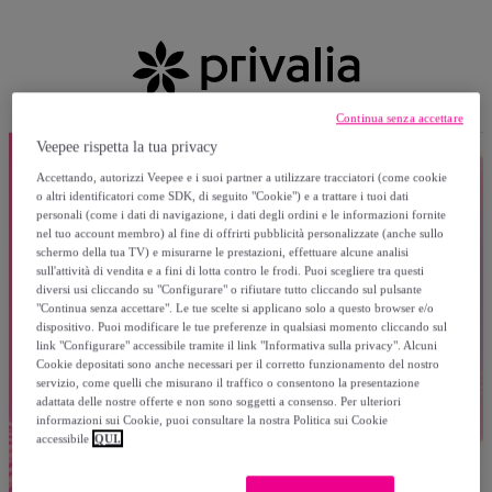
Continua senza accettare
Veepee rispetta la tua privacy
Accettando, autorizzi Veepee e i suoi partner a utilizzare tracciatori (come cookie
o altri identificatori come SDK, di seguito "Cookie") e a trattare i tuoi dati
personali (come i dati di navigazione, i dati degli ordini e le informazioni fornite
nel tuo account membro) al fine di offrirti pubblicità personalizzate (anche sullo
schermo della tua TV) e misurarne le prestazioni, effettuare alcune analisi
sull'attività di vendita e a fini di lotta contro le frodi. Puoi scegliere tra questi
diversi usi cliccando su "Configurare" o rifiutare tutto cliccando sul pulsante
"Continua senza accettare". Le tue scelte si applicano solo a questo browser e/o
dispositivo. Puoi modificare le tue preferenze in qualsiasi momento cliccando sul
link "Configurare" accessibile tramite il link "Informativa sulla privacy". Alcuni
Cookie depositati sono anche necessari per il corretto funzionamento del nostro
servizio, come quelli che misurano il traffico o consentono la presentazione
adattata delle nostre offerte e non sono soggetti a consenso. Per ulteriori
informazioni sui Cookie, puoi consultare la nostra Politica sui Cookie
accessibile
QUI.