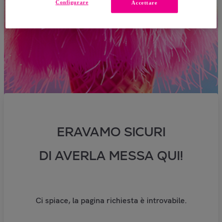
Configurare
Accettare
ERAVAMO SICURI
DI AVERLA MESSA QUI!
Ci spiace, la pagina richiesta è introvabile.