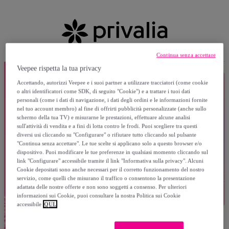
Continua senza accettare
Veepee rispetta la tua privacy
Accettando, autorizzi Veepee e i suoi partner a utilizzare tracciatori (come cookie
o altri identificatori come SDK, di seguito "Cookie") e a trattare i tuoi dati
personali (come i dati di navigazione, i dati degli ordini e le informazioni fornite
nel tuo account membro) al fine di offrirti pubblicità personalizzate (anche sullo
schermo della tua TV) e misurarne le prestazioni, effettuare alcune analisi
sull'attività di vendita e a fini di lotta contro le frodi. Puoi scegliere tra questi
diversi usi cliccando su "Configurare" o rifiutare tutto cliccando sul pulsante
"Continua senza accettare". Le tue scelte si applicano solo a questo browser e/o
dispositivo. Puoi modificare le tue preferenze in qualsiasi momento cliccando sul
link "Configurare" accessibile tramite il link "Informativa sulla privacy". Alcuni
Cookie depositati sono anche necessari per il corretto funzionamento del nostro
servizio, come quelli che misurano il traffico o consentono la presentazione
adattata delle nostre offerte e non sono soggetti a consenso. Per ulteriori
informazioni sui Cookie, puoi consultare la nostra Politica sui Cookie
accessibile
QUI.