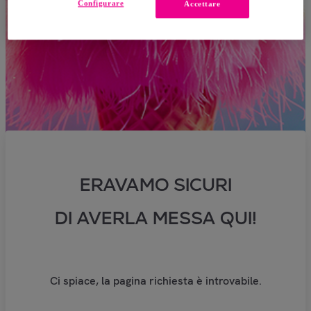
Configurare
Accettare
ERAVAMO SICURI
DI AVERLA MESSA QUI!
Ci spiace, la pagina richiesta è introvabile.