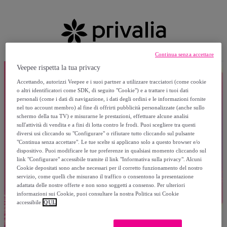
Continua senza accettare
Veepee rispetta la tua privacy
Accettando, autorizzi Veepee e i suoi partner a utilizzare tracciatori (come cookie
o altri identificatori come SDK, di seguito "Cookie") e a trattare i tuoi dati
personali (come i dati di navigazione, i dati degli ordini e le informazioni fornite
nel tuo account membro) al fine di offrirti pubblicità personalizzate (anche sullo
schermo della tua TV) e misurarne le prestazioni, effettuare alcune analisi
sull'attività di vendita e a fini di lotta contro le frodi. Puoi scegliere tra questi
diversi usi cliccando su "Configurare" o rifiutare tutto cliccando sul pulsante
"Continua senza accettare". Le tue scelte si applicano solo a questo browser e/o
dispositivo. Puoi modificare le tue preferenze in qualsiasi momento cliccando sul
link "Configurare" accessibile tramite il link "Informativa sulla privacy". Alcuni
Cookie depositati sono anche necessari per il corretto funzionamento del nostro
servizio, come quelli che misurano il traffico o consentono la presentazione
adattata delle nostre offerte e non sono soggetti a consenso. Per ulteriori
informazioni sui Cookie, puoi consultare la nostra Politica sui Cookie
accessibile
QUI.