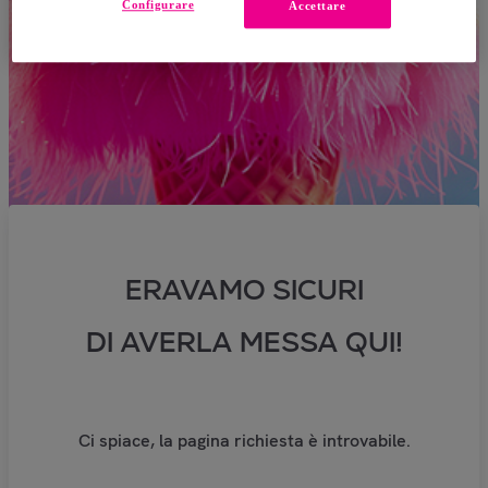
Configurare
Accettare
ERAVAMO SICURI
DI AVERLA MESSA QUI!
Ci spiace, la pagina richiesta è introvabile.