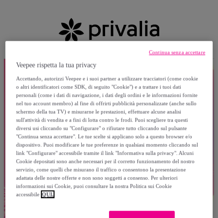
Continua senza accettare
Veepee rispetta la tua privacy
Accettando, autorizzi Veepee e i suoi partner a utilizzare tracciatori (come cookie
o altri identificatori come SDK, di seguito "Cookie") e a trattare i tuoi dati
personali (come i dati di navigazione, i dati degli ordini e le informazioni fornite
nel tuo account membro) al fine di offrirti pubblicità personalizzate (anche sullo
schermo della tua TV) e misurarne le prestazioni, effettuare alcune analisi
sull'attività di vendita e a fini di lotta contro le frodi. Puoi scegliere tra questi
diversi usi cliccando su "Configurare" o rifiutare tutto cliccando sul pulsante
"Continua senza accettare". Le tue scelte si applicano solo a questo browser e/o
dispositivo. Puoi modificare le tue preferenze in qualsiasi momento cliccando sul
link "Configurare" accessibile tramite il link "Informativa sulla privacy". Alcuni
Cookie depositati sono anche necessari per il corretto funzionamento del nostro
servizio, come quelli che misurano il traffico o consentono la presentazione
adattata delle nostre offerte e non sono soggetti a consenso. Per ulteriori
informazioni sui Cookie, puoi consultare la nostra Politica sui Cookie
accessibile
QUI.