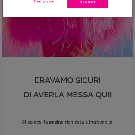
Configurare
Accettare
ERAVAMO SICURI
DI AVERLA MESSA QUI!
Ci spiace, la pagina richiesta è introvabile.