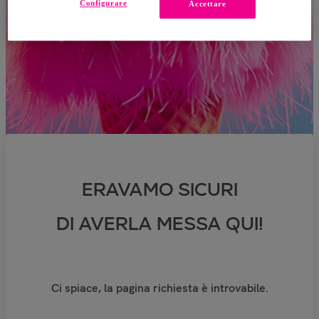
Configurare
Accettare
ERAVAMO SICURI
DI AVERLA MESSA QUI!
Ci spiace, la pagina richiesta è introvabile.