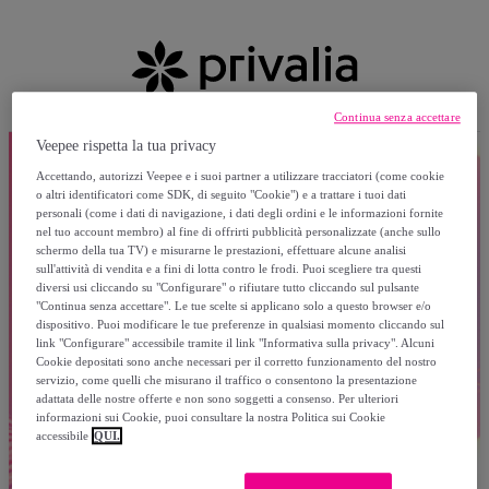
Continua senza accettare
Veepee rispetta la tua privacy
Accettando, autorizzi Veepee e i suoi partner a utilizzare tracciatori (come cookie
o altri identificatori come SDK, di seguito "Cookie") e a trattare i tuoi dati
personali (come i dati di navigazione, i dati degli ordini e le informazioni fornite
nel tuo account membro) al fine di offrirti pubblicità personalizzate (anche sullo
schermo della tua TV) e misurarne le prestazioni, effettuare alcune analisi
sull'attività di vendita e a fini di lotta contro le frodi. Puoi scegliere tra questi
diversi usi cliccando su "Configurare" o rifiutare tutto cliccando sul pulsante
"Continua senza accettare". Le tue scelte si applicano solo a questo browser e/o
dispositivo. Puoi modificare le tue preferenze in qualsiasi momento cliccando sul
link "Configurare" accessibile tramite il link "Informativa sulla privacy". Alcuni
Cookie depositati sono anche necessari per il corretto funzionamento del nostro
servizio, come quelli che misurano il traffico o consentono la presentazione
adattata delle nostre offerte e non sono soggetti a consenso. Per ulteriori
informazioni sui Cookie, puoi consultare la nostra Politica sui Cookie
accessibile
QUI.