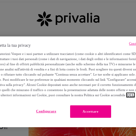
Cont
etta la tua privacy
torizzi Veepee e i suoi partner a utilizzare tracciatori (come cookie o altri identificatori come SD
trattare i tuoi dati personali (come i dati di navigazione, i dati degli ordini e le informazioni forni
) al fine di offrirti pubblicità personalizzate (anche sullo schermo della tua TV) e misurarne le 
ne analisi sull'attività di vendita e a fini di lotta contro le frodi. Puoi scegliere tra questi diversi u
o rifiutare tutto cliccando sul pulsante "Continua senza accettare". Le tue scelte si applicano sol
o. Puoi modificare le tue preferenze in qualsiasi momento cliccando sul link "Configurare" accessib
tiva sulla privacy". Alcuni Cookie depositati sono anche necessari per il corretto funzionamento d
 quelli che misurano il traffico o consentono la presentazione adattata delle nostre offerte e non 
ulteriori informazioni sui Cookie, puoi consultare la nostra Politica sui Cookie accessibile
QUI.
Configurare
Accettare
I!