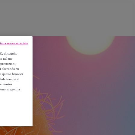
inua senza accettare
K, di seguito
te nel tuo
prestazioni,
si cliccando su
o a questo browser
ile tramite il
el nostro
sono soggetti a