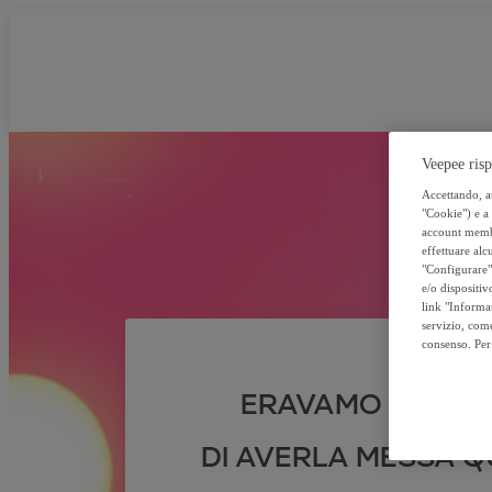
Veepee risp
Accettando, au
"Cookie") e a 
account membro
effettuare alcu
"Configurare" 
e/o dispositiv
link "Informa
servizio, come
consenso. Per 
ERAVAMO SICURI
DI AVERLA MESSA QU