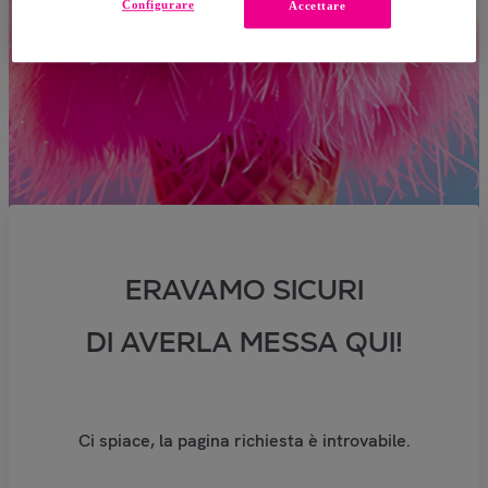
Configurare
Accettare
ERAVAMO SICURI
DI AVERLA MESSA QUI!
Ci spiace, la pagina richiesta è introvabile.