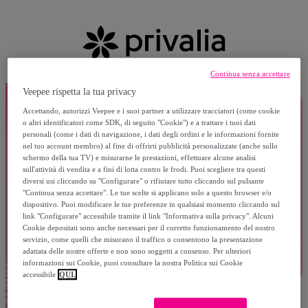
Continua senza accettare
Veepee rispetta la tua privacy
Accettando, autorizzi Veepee e i suoi partner a utilizzare tracciatori (come cookie
o altri identificatori come SDK, di seguito "Cookie") e a trattare i tuoi dati
personali (come i dati di navigazione, i dati degli ordini e le informazioni fornite
nel tuo account membro) al fine di offrirti pubblicità personalizzate (anche sullo
schermo della tua TV) e misurarne le prestazioni, effettuare alcune analisi
sull'attività di vendita e a fini di lotta contro le frodi. Puoi scegliere tra questi
diversi usi cliccando su "Configurare" o rifiutare tutto cliccando sul pulsante
"Continua senza accettare". Le tue scelte si applicano solo a questo browser e/o
dispositivo. Puoi modificare le tue preferenze in qualsiasi momento cliccando sul
link "Configurare" accessibile tramite il link "Informativa sulla privacy". Alcuni
Cookie depositati sono anche necessari per il corretto funzionamento del nostro
servizio, come quelli che misurano il traffico o consentono la presentazione
adattata delle nostre offerte e non sono soggetti a consenso. Per ulteriori
informazioni sui Cookie, puoi consultare la nostra Politica sui Cookie
accessibile
QUI.