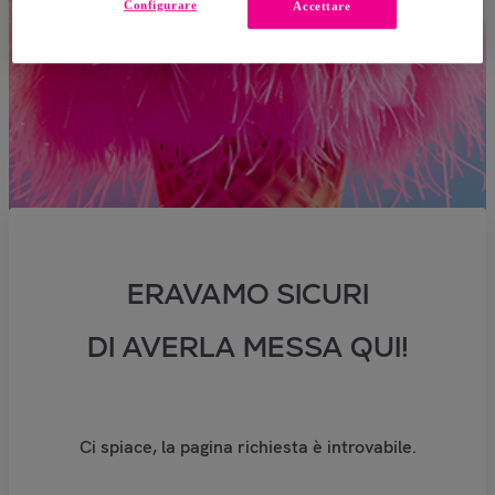
Configurare
Accettare
ERAVAMO SICURI
DI AVERLA MESSA QUI!
Ci spiace, la pagina richiesta è introvabile.