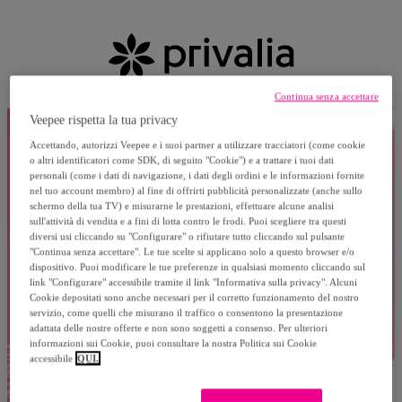
Continua senza accettare
Veepee rispetta la tua privacy
Accettando, autorizzi Veepee e i suoi partner a utilizzare tracciatori (come cookie
o altri identificatori come SDK, di seguito "Cookie") e a trattare i tuoi dati
personali (come i dati di navigazione, i dati degli ordini e le informazioni fornite
nel tuo account membro) al fine di offrirti pubblicità personalizzate (anche sullo
schermo della tua TV) e misurarne le prestazioni, effettuare alcune analisi
sull'attività di vendita e a fini di lotta contro le frodi. Puoi scegliere tra questi
diversi usi cliccando su "Configurare" o rifiutare tutto cliccando sul pulsante
"Continua senza accettare". Le tue scelte si applicano solo a questo browser e/o
dispositivo. Puoi modificare le tue preferenze in qualsiasi momento cliccando sul
link "Configurare" accessibile tramite il link "Informativa sulla privacy". Alcuni
Cookie depositati sono anche necessari per il corretto funzionamento del nostro
servizio, come quelli che misurano il traffico o consentono la presentazione
adattata delle nostre offerte e non sono soggetti a consenso. Per ulteriori
informazioni sui Cookie, puoi consultare la nostra Politica sui Cookie
accessibile
QUI.