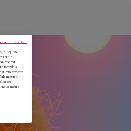
inua senza accettare
K, di seguito
te nel tuo
prestazioni,
si cliccando su
o a questo browser
ile tramite il
el nostro
sono soggetti a