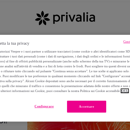
Cont
etta la tua privacy
torizzi Veepee e i suoi partner a utilizzare tracciatori (come cookie o altri identificatori come SD
trattare i tuoi dati personali (come i dati di navigazione, i dati degli ordini e le informazioni forni
) al fine di offrirti pubblicità personalizzate (anche sullo schermo della tua TV) e misurarne le 
ne analisi sull'attività di vendita e a fini di lotta contro le frodi. Puoi scegliere tra questi diversi u
o rifiutare tutto cliccando sul pulsante "Continua senza accettare". Le tue scelte si applicano sol
o. Puoi modificare le tue preferenze in qualsiasi momento cliccando sul link "Configurare" accessib
tiva sulla privacy". Alcuni Cookie depositati sono anche necessari per il corretto funzionamento d
 quelli che misurano il traffico o consentono la presentazione adattata delle nostre offerte e non 
ulteriori informazioni sui Cookie, puoi consultare la nostra Politica sui Cookie accessibile
QUI.
Configurare
Accettare
I!