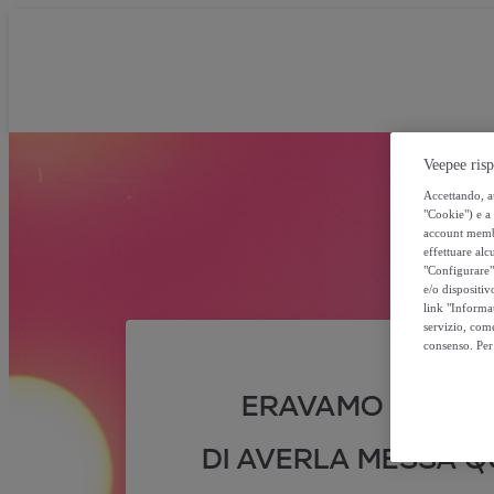
Veepee risp
Accettando, au
"Cookie") e a 
account membro
effettuare alcu
"Configurare" 
e/o dispositiv
link "Informa
servizio, come
consenso. Per 
ERAVAMO SICURI
DI AVERLA MESSA QU