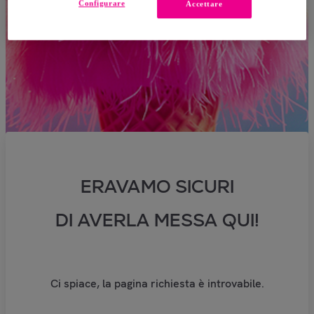
Configurare
Accettare
ERAVAMO SICURI
DI AVERLA MESSA QUI!
Ci spiace, la pagina richiesta è introvabile.