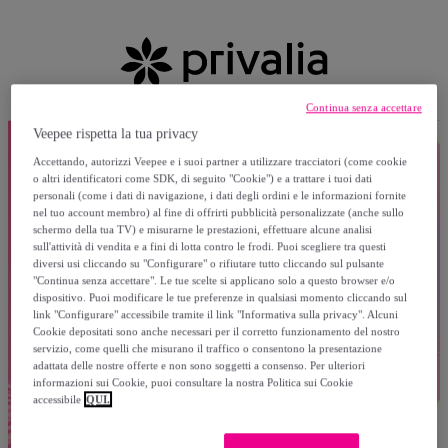
Continua senza accettare
Veepee rispetta la tua privacy
Accettando, autorizzi Veepee e i suoi partner a utilizzare tracciatori (come cookie
o altri identificatori come SDK, di seguito "Cookie") e a trattare i tuoi dati
personali (come i dati di navigazione, i dati degli ordini e le informazioni fornite
nel tuo account membro) al fine di offrirti pubblicità personalizzate (anche sullo
schermo della tua TV) e misurarne le prestazioni, effettuare alcune analisi
sull'attività di vendita e a fini di lotta contro le frodi. Puoi scegliere tra questi
diversi usi cliccando su "Configurare" o rifiutare tutto cliccando sul pulsante
"Continua senza accettare". Le tue scelte si applicano solo a questo browser e/o
dispositivo. Puoi modificare le tue preferenze in qualsiasi momento cliccando sul
link "Configurare" accessibile tramite il link "Informativa sulla privacy". Alcuni
Cookie depositati sono anche necessari per il corretto funzionamento del nostro
servizio, come quelli che misurano il traffico o consentono la presentazione
adattata delle nostre offerte e non sono soggetti a consenso. Per ulteriori
informazioni sui Cookie, puoi consultare la nostra Politica sui Cookie
accessibile
QUI.