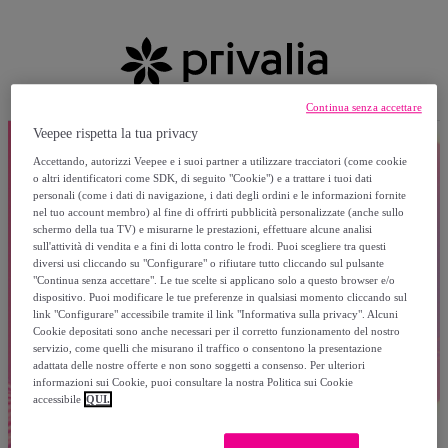
Continua senza accettare
Veepee rispetta la tua privacy
Accettando, autorizzi Veepee e i suoi partner a utilizzare tracciatori (come cookie
o altri identificatori come SDK, di seguito "Cookie") e a trattare i tuoi dati
personali (come i dati di navigazione, i dati degli ordini e le informazioni fornite
nel tuo account membro) al fine di offrirti pubblicità personalizzate (anche sullo
schermo della tua TV) e misurarne le prestazioni, effettuare alcune analisi
sull'attività di vendita e a fini di lotta contro le frodi. Puoi scegliere tra questi
diversi usi cliccando su "Configurare" o rifiutare tutto cliccando sul pulsante
"Continua senza accettare". Le tue scelte si applicano solo a questo browser e/o
dispositivo. Puoi modificare le tue preferenze in qualsiasi momento cliccando sul
link "Configurare" accessibile tramite il link "Informativa sulla privacy". Alcuni
Cookie depositati sono anche necessari per il corretto funzionamento del nostro
servizio, come quelli che misurano il traffico o consentono la presentazione
adattata delle nostre offerte e non sono soggetti a consenso. Per ulteriori
informazioni sui Cookie, puoi consultare la nostra Politica sui Cookie
accessibile
QUI.