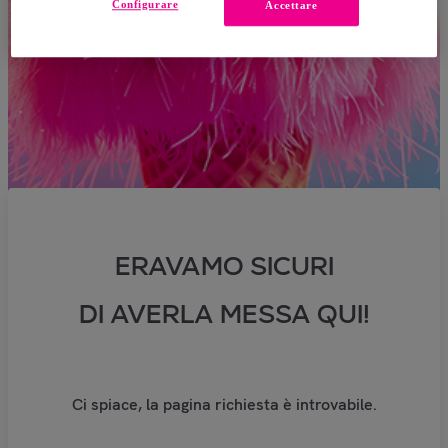
Configurare
Accettare
ERAVAMO SICURI
DI AVERLA MESSA QUI!
Ci spiace, la pagina richiesta è introvabile.