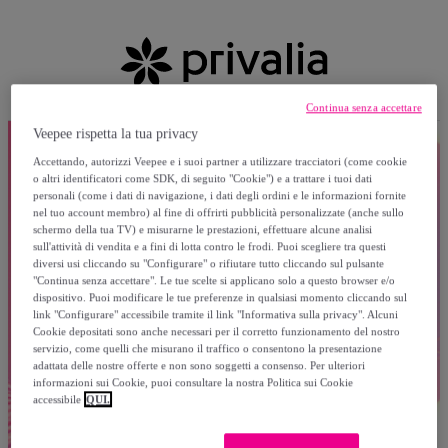
Continua senza accettare
Veepee rispetta la tua privacy
Accettando, autorizzi Veepee e i suoi partner a utilizzare tracciatori (come cookie
o altri identificatori come SDK, di seguito "Cookie") e a trattare i tuoi dati
personali (come i dati di navigazione, i dati degli ordini e le informazioni fornite
nel tuo account membro) al fine di offrirti pubblicità personalizzate (anche sullo
schermo della tua TV) e misurarne le prestazioni, effettuare alcune analisi
sull'attività di vendita e a fini di lotta contro le frodi. Puoi scegliere tra questi
diversi usi cliccando su "Configurare" o rifiutare tutto cliccando sul pulsante
"Continua senza accettare". Le tue scelte si applicano solo a questo browser e/o
dispositivo. Puoi modificare le tue preferenze in qualsiasi momento cliccando sul
link "Configurare" accessibile tramite il link "Informativa sulla privacy". Alcuni
Cookie depositati sono anche necessari per il corretto funzionamento del nostro
servizio, come quelli che misurano il traffico o consentono la presentazione
adattata delle nostre offerte e non sono soggetti a consenso. Per ulteriori
informazioni sui Cookie, puoi consultare la nostra Politica sui Cookie
accessibile
QUI.