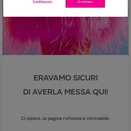
Configurare
Accettare
ERAVAMO SICURI
DI AVERLA MESSA QUI!
Ci spiace, la pagina richiesta è introvabile.