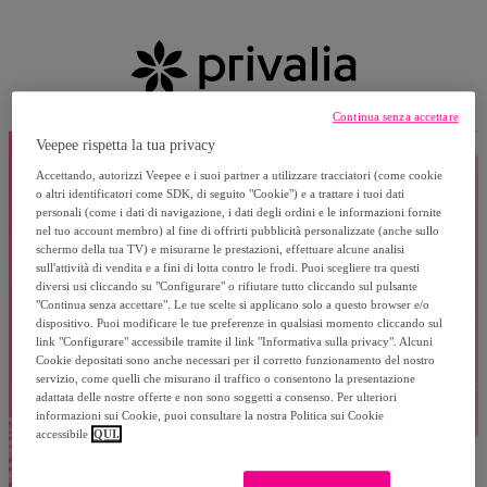
Continua senza accettare
Veepee rispetta la tua privacy
Accettando, autorizzi Veepee e i suoi partner a utilizzare tracciatori (come cookie
o altri identificatori come SDK, di seguito "Cookie") e a trattare i tuoi dati
personali (come i dati di navigazione, i dati degli ordini e le informazioni fornite
nel tuo account membro) al fine di offrirti pubblicità personalizzate (anche sullo
schermo della tua TV) e misurarne le prestazioni, effettuare alcune analisi
sull'attività di vendita e a fini di lotta contro le frodi. Puoi scegliere tra questi
diversi usi cliccando su "Configurare" o rifiutare tutto cliccando sul pulsante
"Continua senza accettare". Le tue scelte si applicano solo a questo browser e/o
dispositivo. Puoi modificare le tue preferenze in qualsiasi momento cliccando sul
link "Configurare" accessibile tramite il link "Informativa sulla privacy". Alcuni
Cookie depositati sono anche necessari per il corretto funzionamento del nostro
servizio, come quelli che misurano il traffico o consentono la presentazione
adattata delle nostre offerte e non sono soggetti a consenso. Per ulteriori
informazioni sui Cookie, puoi consultare la nostra Politica sui Cookie
accessibile
QUI.