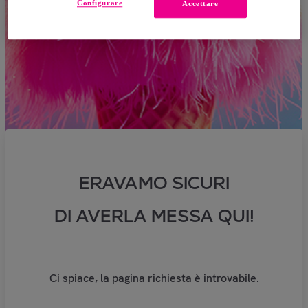
Configurare
Accettare
ERAVAMO SICURI
DI AVERLA MESSA QUI!
Ci spiace, la pagina richiesta è introvabile.