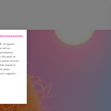
inua senza accettare
K, di seguito
te nel tuo
prestazioni,
si cliccando su
o a questo browser
ile tramite il
el nostro
sono soggetti a