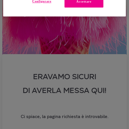
Configurare
Accettare
ERAVAMO SICURI
DI AVERLA MESSA QUI!
Ci spiace, la pagina richiesta è introvabile.