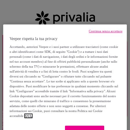
Continua senza accettare
Veepee rispetta la tua privacy
Accettando, autorizzi Veepee e i suoi partner a utilizzare tracciatori (come cookie
o altri identificatori come SDK, di seguito "Cookie") e a trattare i tuoi dati
personali (come i dati di navigazione, i dati degli ordini e le informazioni fornite
nel tuo account membro) al fine di offrirti pubblicità personalizzate (anche sullo
schermo della tua TV) e misurarne le prestazioni, effettuare alcune analisi
sull'attività di vendita e a fini di lotta contro le frodi. Puoi scegliere tra questi
diversi usi cliccando su "Configurare" o rifiutare tutto cliccando sul pulsante
"Continua senza accettare". Le tue scelte si applicano solo a questo browser e/o
dispositivo. Puoi modificare le tue preferenze in qualsiasi momento cliccando sul
link "Configurare" accessibile tramite il link "Informativa sulla privacy". Alcuni
Cookie depositati sono anche necessari per il corretto funzionamento del nostro
servizio, come quelli che misurano il traffico o consentono la presentazione
adattata delle nostre offerte e non sono soggetti a consenso. Per ulteriori
informazioni sui Cookie, puoi consultare la nostra Politica sui Cookie
accessibile
QUI.