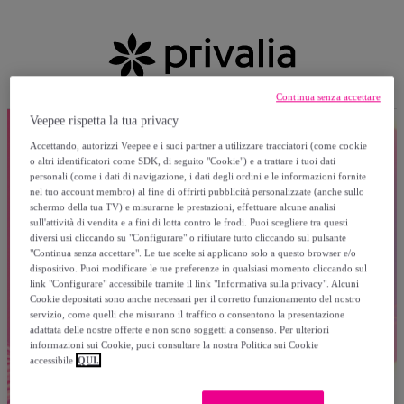
Continua senza accettare
Veepee rispetta la tua privacy
Accettando, autorizzi Veepee e i suoi partner a utilizzare tracciatori (come cookie
o altri identificatori come SDK, di seguito "Cookie") e a trattare i tuoi dati
personali (come i dati di navigazione, i dati degli ordini e le informazioni fornite
nel tuo account membro) al fine di offrirti pubblicità personalizzate (anche sullo
schermo della tua TV) e misurarne le prestazioni, effettuare alcune analisi
sull'attività di vendita e a fini di lotta contro le frodi. Puoi scegliere tra questi
diversi usi cliccando su "Configurare" o rifiutare tutto cliccando sul pulsante
"Continua senza accettare". Le tue scelte si applicano solo a questo browser e/o
dispositivo. Puoi modificare le tue preferenze in qualsiasi momento cliccando sul
link "Configurare" accessibile tramite il link "Informativa sulla privacy". Alcuni
Cookie depositati sono anche necessari per il corretto funzionamento del nostro
servizio, come quelli che misurano il traffico o consentono la presentazione
adattata delle nostre offerte e non sono soggetti a consenso. Per ulteriori
informazioni sui Cookie, puoi consultare la nostra Politica sui Cookie
accessibile
QUI.