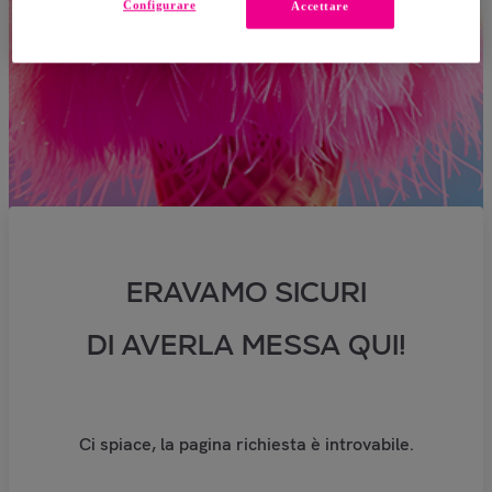
Configurare
Accettare
ERAVAMO SICURI
DI AVERLA MESSA QUI!
Ci spiace, la pagina richiesta è introvabile.