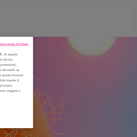
inua senza accettare
K, di seguito
te nel tuo
prestazioni,
si cliccando su
o a questo browser
ile tramite il
el nostro
sono soggetti a