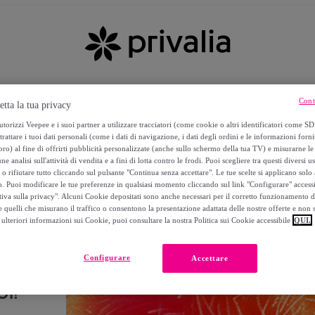
Cont
etta la tua privacy
torizzi Veepee e i suoi partner a utilizzare tracciatori (come cookie o altri identificatori come SD
trattare i tuoi dati personali (come i dati di navigazione, i dati degli ordini e le informazioni forni
) al fine di offrirti pubblicità personalizzate (anche sullo schermo della tua TV) e misurarne le 
ne analisi sull'attività di vendita e a fini di lotta contro le frodi. Puoi scegliere tra questi diversi u
o rifiutare tutto cliccando sul pulsante "Continua senza accettare". Le tue scelte si applicano sol
o. Puoi modificare le tue preferenze in qualsiasi momento cliccando sul link "Configurare" accessib
tiva sulla privacy". Alcuni Cookie depositati sono anche necessari per il corretto funzionamento d
 quelli che misurano il traffico o consentono la presentazione adattata delle nostre offerte e non 
ulteriori informazioni sui Cookie, puoi consultare la nostra Politica sui Cookie accessibile
QUI.
Configurare
Accettare
I!