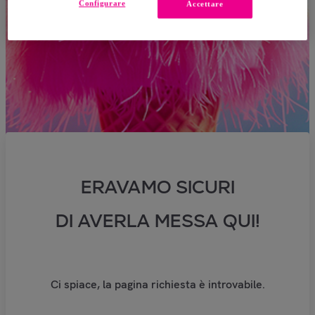
Configurare
Accettare
ERAVAMO SICURI
DI AVERLA MESSA QUI!
Ci spiace, la pagina richiesta è introvabile.