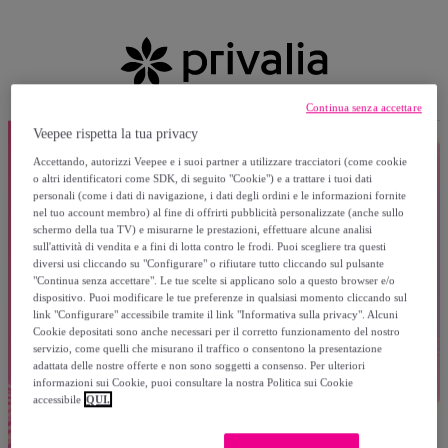
Continua senza accettare
Veepee rispetta la tua privacy
Accettando, autorizzi Veepee e i suoi partner a utilizzare tracciatori (come cookie
o altri identificatori come SDK, di seguito "Cookie") e a trattare i tuoi dati
personali (come i dati di navigazione, i dati degli ordini e le informazioni fornite
nel tuo account membro) al fine di offrirti pubblicità personalizzate (anche sullo
schermo della tua TV) e misurarne le prestazioni, effettuare alcune analisi
sull'attività di vendita e a fini di lotta contro le frodi. Puoi scegliere tra questi
diversi usi cliccando su "Configurare" o rifiutare tutto cliccando sul pulsante
"Continua senza accettare". Le tue scelte si applicano solo a questo browser e/o
dispositivo. Puoi modificare le tue preferenze in qualsiasi momento cliccando sul
link "Configurare" accessibile tramite il link "Informativa sulla privacy". Alcuni
Cookie depositati sono anche necessari per il corretto funzionamento del nostro
servizio, come quelli che misurano il traffico o consentono la presentazione
adattata delle nostre offerte e non sono soggetti a consenso. Per ulteriori
informazioni sui Cookie, puoi consultare la nostra Politica sui Cookie
accessibile
QUI.