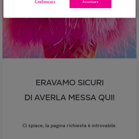
Configurare
Accettare
ERAVAMO SICURI
DI AVERLA MESSA QUI!
Ci spiace, la pagina richiesta è introvabile.