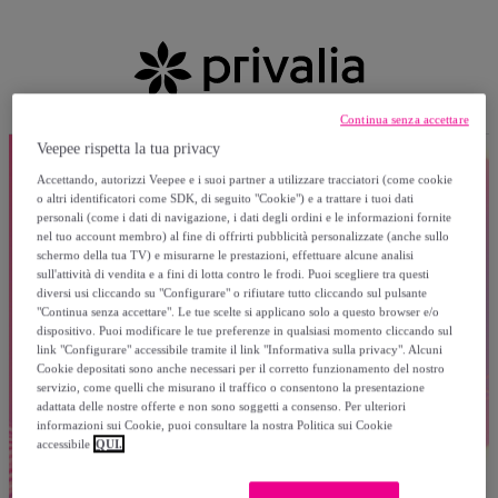
Continua senza accettare
Veepee rispetta la tua privacy
Accettando, autorizzi Veepee e i suoi partner a utilizzare tracciatori (come cookie
o altri identificatori come SDK, di seguito "Cookie") e a trattare i tuoi dati
personali (come i dati di navigazione, i dati degli ordini e le informazioni fornite
nel tuo account membro) al fine di offrirti pubblicità personalizzate (anche sullo
schermo della tua TV) e misurarne le prestazioni, effettuare alcune analisi
sull'attività di vendita e a fini di lotta contro le frodi. Puoi scegliere tra questi
diversi usi cliccando su "Configurare" o rifiutare tutto cliccando sul pulsante
"Continua senza accettare". Le tue scelte si applicano solo a questo browser e/o
dispositivo. Puoi modificare le tue preferenze in qualsiasi momento cliccando sul
link "Configurare" accessibile tramite il link "Informativa sulla privacy". Alcuni
Cookie depositati sono anche necessari per il corretto funzionamento del nostro
servizio, come quelli che misurano il traffico o consentono la presentazione
adattata delle nostre offerte e non sono soggetti a consenso. Per ulteriori
informazioni sui Cookie, puoi consultare la nostra Politica sui Cookie
accessibile
QUI.