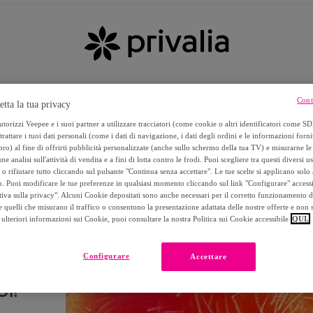
Cont
etta la tua privacy
torizzi Veepee e i suoi partner a utilizzare tracciatori (come cookie o altri identificatori come SD
trattare i tuoi dati personali (come i dati di navigazione, i dati degli ordini e le informazioni forni
) al fine di offrirti pubblicità personalizzate (anche sullo schermo della tua TV) e misurarne le 
ne analisi sull'attività di vendita e a fini di lotta contro le frodi. Puoi scegliere tra questi diversi u
o rifiutare tutto cliccando sul pulsante "Continua senza accettare". Le tue scelte si applicano sol
o. Puoi modificare le tue preferenze in qualsiasi momento cliccando sul link "Configurare" accessib
tiva sulla privacy". Alcuni Cookie depositati sono anche necessari per il corretto funzionamento d
 quelli che misurano il traffico o consentono la presentazione adattata delle nostre offerte e non 
ulteriori informazioni sui Cookie, puoi consultare la nostra Politica sui Cookie accessibile
QUI.
Configurare
Accettare
I!