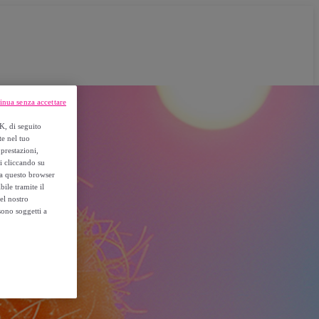
inua senza accettare
K, di seguito
te nel tuo
prestazioni,
si cliccando su
o a questo browser
ile tramite il
el nostro
sono soggetti a