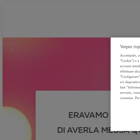
Veepee risp
Accettando, au
"Cookie") e a 
account membro
effettuare alcu
"Configurare" 
e/o dispositiv
link "Informa
servizio, come
consenso. Per 
ERAVAMO SICURI
DI AVERLA MESSA QU