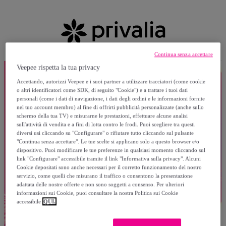
Continua senza accettare
Veepee rispetta la tua privacy
Accettando, autorizzi Veepee e i suoi partner a utilizzare tracciatori (come cookie
o altri identificatori come SDK, di seguito "Cookie") e a trattare i tuoi dati
personali (come i dati di navigazione, i dati degli ordini e le informazioni fornite
nel tuo account membro) al fine di offrirti pubblicità personalizzate (anche sullo
schermo della tua TV) e misurarne le prestazioni, effettuare alcune analisi
sull'attività di vendita e a fini di lotta contro le frodi. Puoi scegliere tra questi
diversi usi cliccando su "Configurare" o rifiutare tutto cliccando sul pulsante
"Continua senza accettare". Le tue scelte si applicano solo a questo browser e/o
dispositivo. Puoi modificare le tue preferenze in qualsiasi momento cliccando sul
link "Configurare" accessibile tramite il link "Informativa sulla privacy". Alcuni
Cookie depositati sono anche necessari per il corretto funzionamento del nostro
servizio, come quelli che misurano il traffico o consentono la presentazione
adattata delle nostre offerte e non sono soggetti a consenso. Per ulteriori
informazioni sui Cookie, puoi consultare la nostra Politica sui Cookie
accessibile
QUI.