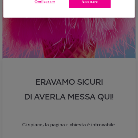
Configurare
Accettare
ERAVAMO SICURI
DI AVERLA MESSA QUI!
Ci spiace, la pagina richiesta è introvabile.