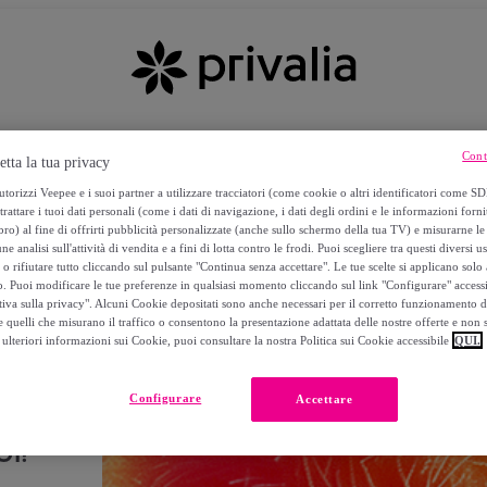
Cont
etta la tua privacy
torizzi Veepee e i suoi partner a utilizzare tracciatori (come cookie o altri identificatori come SD
trattare i tuoi dati personali (come i dati di navigazione, i dati degli ordini e le informazioni forni
) al fine di offrirti pubblicità personalizzate (anche sullo schermo della tua TV) e misurarne le 
ne analisi sull'attività di vendita e a fini di lotta contro le frodi. Puoi scegliere tra questi diversi u
o rifiutare tutto cliccando sul pulsante "Continua senza accettare". Le tue scelte si applicano sol
o. Puoi modificare le tue preferenze in qualsiasi momento cliccando sul link "Configurare" accessib
tiva sulla privacy". Alcuni Cookie depositati sono anche necessari per il corretto funzionamento d
 quelli che misurano il traffico o consentono la presentazione adattata delle nostre offerte e non 
ulteriori informazioni sui Cookie, puoi consultare la nostra Politica sui Cookie accessibile
QUI.
Configurare
Accettare
I!