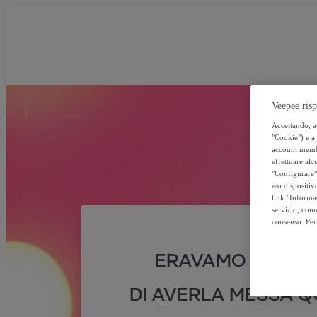
Veepee risp
Accettando, au
"Cookie") e a 
account membro
effettuare alcu
"Configurare" 
e/o dispositiv
link "Informa
servizio, come
consenso. Per 
ERAVAMO SICURI
DI AVERLA MESSA QU