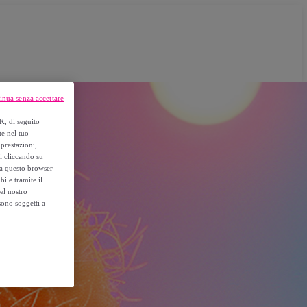
inua senza accettare
K, di seguito
te nel tuo
prestazioni,
si cliccando su
o a questo browser
ile tramite il
el nostro
sono soggetti a