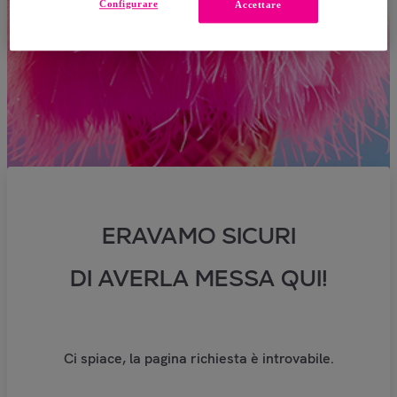
Configurare
Accettare
ERAVAMO SICURI
DI AVERLA MESSA QUI!
Ci spiace, la pagina richiesta è introvabile.