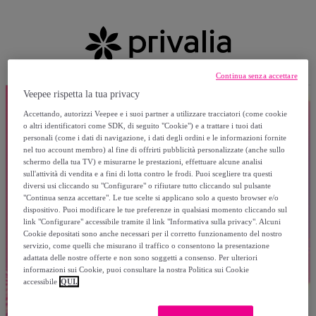
Continua senza accettare
Veepee rispetta la tua privacy
Accettando, autorizzi Veepee e i suoi partner a utilizzare tracciatori (come cookie
o altri identificatori come SDK, di seguito "Cookie") e a trattare i tuoi dati
personali (come i dati di navigazione, i dati degli ordini e le informazioni fornite
nel tuo account membro) al fine di offrirti pubblicità personalizzate (anche sullo
schermo della tua TV) e misurarne le prestazioni, effettuare alcune analisi
sull'attività di vendita e a fini di lotta contro le frodi. Puoi scegliere tra questi
diversi usi cliccando su "Configurare" o rifiutare tutto cliccando sul pulsante
"Continua senza accettare". Le tue scelte si applicano solo a questo browser e/o
dispositivo. Puoi modificare le tue preferenze in qualsiasi momento cliccando sul
link "Configurare" accessibile tramite il link "Informativa sulla privacy". Alcuni
Cookie depositati sono anche necessari per il corretto funzionamento del nostro
servizio, come quelli che misurano il traffico o consentono la presentazione
adattata delle nostre offerte e non sono soggetti a consenso. Per ulteriori
informazioni sui Cookie, puoi consultare la nostra Politica sui Cookie
accessibile
QUI.