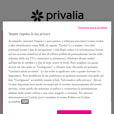
Continua senza accettare
Veepee rispetta la tua privacy
Accettando, autorizzi Veepee e i suoi partner a utilizzare tracciatori (come cookie
o altri identificatori come SDK, di seguito "Cookie") e a trattare i tuoi dati
personali (come i dati di navigazione, i dati degli ordini e le informazioni fornite
nel tuo account membro) al fine di offrirti pubblicità personalizzate (anche sullo
schermo della tua TV) e misurarne le prestazioni, effettuare alcune analisi
sull'attività di vendita e a fini di lotta contro le frodi. Puoi scegliere tra questi
diversi usi cliccando su "Configurare" o rifiutare tutto cliccando sul pulsante
"Continua senza accettare". Le tue scelte si applicano solo a questo browser e/o
dispositivo. Puoi modificare le tue preferenze in qualsiasi momento cliccando sul
link "Configurare" accessibile tramite il link "Informativa sulla privacy". Alcuni
Cookie depositati sono anche necessari per il corretto funzionamento del nostro
servizio, come quelli che misurano il traffico o consentono la presentazione
adattata delle nostre offerte e non sono soggetti a consenso. Per ulteriori
informazioni sui Cookie, puoi consultare la nostra Politica sui Cookie
accessibile
QUI.