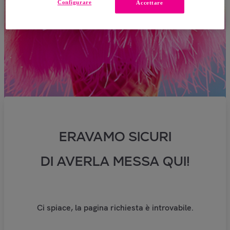
Configurare
Accettare
ERAVAMO SICURI
DI AVERLA MESSA QUI!
Ci spiace, la pagina richiesta è introvabile.