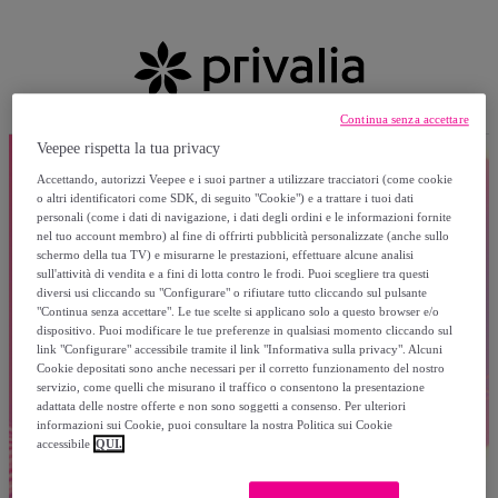
Continua senza accettare
Veepee rispetta la tua privacy
Accettando, autorizzi Veepee e i suoi partner a utilizzare tracciatori (come cookie
o altri identificatori come SDK, di seguito "Cookie") e a trattare i tuoi dati
personali (come i dati di navigazione, i dati degli ordini e le informazioni fornite
nel tuo account membro) al fine di offrirti pubblicità personalizzate (anche sullo
schermo della tua TV) e misurarne le prestazioni, effettuare alcune analisi
sull'attività di vendita e a fini di lotta contro le frodi. Puoi scegliere tra questi
diversi usi cliccando su "Configurare" o rifiutare tutto cliccando sul pulsante
"Continua senza accettare". Le tue scelte si applicano solo a questo browser e/o
dispositivo. Puoi modificare le tue preferenze in qualsiasi momento cliccando sul
link "Configurare" accessibile tramite il link "Informativa sulla privacy". Alcuni
Cookie depositati sono anche necessari per il corretto funzionamento del nostro
servizio, come quelli che misurano il traffico o consentono la presentazione
adattata delle nostre offerte e non sono soggetti a consenso. Per ulteriori
informazioni sui Cookie, puoi consultare la nostra Politica sui Cookie
accessibile
QUI.