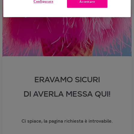
Configurare
Accettare
ERAVAMO SICURI
DI AVERLA MESSA QUI!
Ci spiace, la pagina richiesta è introvabile.