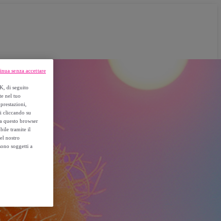
inua senza accettare
K, di seguito
te nel tuo
prestazioni,
si cliccando su
o a questo browser
ile tramite il
el nostro
sono soggetti a