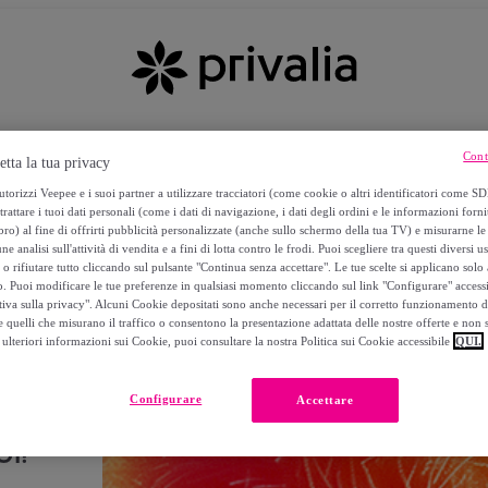
Cont
etta la tua privacy
torizzi Veepee e i suoi partner a utilizzare tracciatori (come cookie o altri identificatori come SD
trattare i tuoi dati personali (come i dati di navigazione, i dati degli ordini e le informazioni forni
) al fine di offrirti pubblicità personalizzate (anche sullo schermo della tua TV) e misurarne le 
ne analisi sull'attività di vendita e a fini di lotta contro le frodi. Puoi scegliere tra questi diversi u
o rifiutare tutto cliccando sul pulsante "Continua senza accettare". Le tue scelte si applicano sol
o. Puoi modificare le tue preferenze in qualsiasi momento cliccando sul link "Configurare" accessib
tiva sulla privacy". Alcuni Cookie depositati sono anche necessari per il corretto funzionamento d
 quelli che misurano il traffico o consentono la presentazione adattata delle nostre offerte e non 
ulteriori informazioni sui Cookie, puoi consultare la nostra Politica sui Cookie accessibile
QUI.
Configurare
Accettare
I!