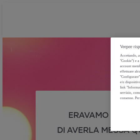
Veepee risp
Accettando, au
"Cookie") e a 
account membro
effettuare alcu
"Configurare" 
e/o dispositiv
link "Informa
servizio, come
consenso. Per 
ERAVAMO SICURI
DI AVERLA MESSA QU