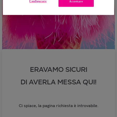
Configurare
Accettare
ERAVAMO SICURI
DI AVERLA MESSA QUI!
Ci spiace, la pagina richiesta è introvabile.