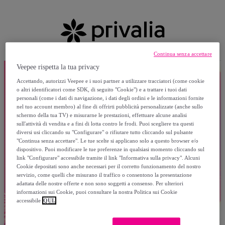
Continua senza accettare
Veepee rispetta la tua privacy
Accettando, autorizzi Veepee e i suoi partner a utilizzare tracciatori (come cookie
o altri identificatori come SDK, di seguito "Cookie") e a trattare i tuoi dati
personali (come i dati di navigazione, i dati degli ordini e le informazioni fornite
nel tuo account membro) al fine di offrirti pubblicità personalizzate (anche sullo
schermo della tua TV) e misurarne le prestazioni, effettuare alcune analisi
sull'attività di vendita e a fini di lotta contro le frodi. Puoi scegliere tra questi
diversi usi cliccando su "Configurare" o rifiutare tutto cliccando sul pulsante
"Continua senza accettare". Le tue scelte si applicano solo a questo browser e/o
dispositivo. Puoi modificare le tue preferenze in qualsiasi momento cliccando sul
link "Configurare" accessibile tramite il link "Informativa sulla privacy". Alcuni
Cookie depositati sono anche necessari per il corretto funzionamento del nostro
servizio, come quelli che misurano il traffico o consentono la presentazione
adattata delle nostre offerte e non sono soggetti a consenso. Per ulteriori
informazioni sui Cookie, puoi consultare la nostra Politica sui Cookie
accessibile
QUI.