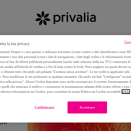
Cont
etta la tua privacy
torizzi Veepee e i suoi partner a utilizzare tracciatori (come cookie o altri identificatori come SD
trattare i tuoi dati personali (come i dati di navigazione, i dati degli ordini e le informazioni forni
) al fine di offrirti pubblicità personalizzate (anche sullo schermo della tua TV) e misurarne le 
ne analisi sull'attività di vendita e a fini di lotta contro le frodi. Puoi scegliere tra questi diversi u
o rifiutare tutto cliccando sul pulsante "Continua senza accettare". Le tue scelte si applicano sol
o. Puoi modificare le tue preferenze in qualsiasi momento cliccando sul link "Configurare" accessib
tiva sulla privacy". Alcuni Cookie depositati sono anche necessari per il corretto funzionamento d
 quelli che misurano il traffico o consentono la presentazione adattata delle nostre offerte e non 
ulteriori informazioni sui Cookie, puoi consultare la nostra Politica sui Cookie accessibile
QUI.
Configurare
Accettare
I!