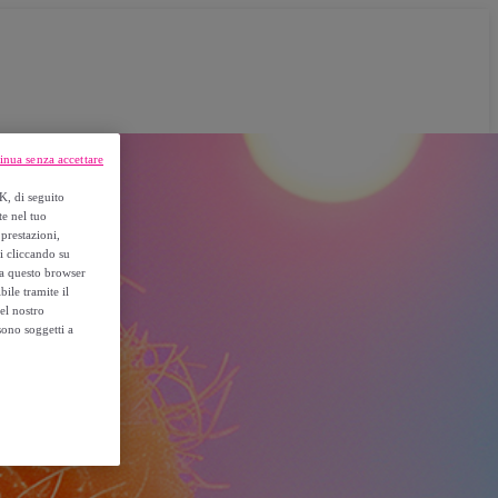
inua senza accettare
K, di seguito
te nel tuo
prestazioni,
si cliccando su
o a questo browser
ile tramite il
el nostro
sono soggetti a