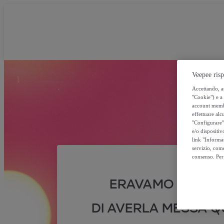
Veepee risp
Accettando, au
"Cookie") e a 
account membro
effettuare alcu
"Configurare" 
e/o dispositiv
link "Informa
servizio, come
consenso. Per 
ERAVAMO SICURI
DI AVERLA MESSA QU