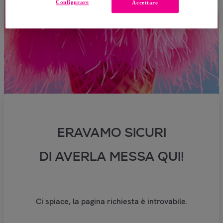
Configurare
Accettare
ERAVAMO SICURI
DI AVERLA MESSA QUI!
Ci spiace, la pagina richiesta è introvabile.