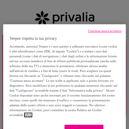
Continua senza accettare
Veepee rispetta la tua privacy
Accettando, autorizzi Veepee e i suoi partner a utilizzare tracciatori (come cookie
o altri identificatori come SDK, di seguito "Cookie") e a trattare i tuoi dati
personali (come i dati di navigazione, i dati degli ordini e le informazioni fornite
nel tuo account membro) al fine di offrirti pubblicità personalizzate (anche sullo
schermo della tua TV) e misurarne le prestazioni, effettuare alcune analisi
sull'attività di vendita e a fini di lotta contro le frodi. Puoi scegliere tra questi
diversi usi cliccando su "Configurare" o rifiutare tutto cliccando sul pulsante
"Continua senza accettare". Le tue scelte si applicano solo a questo browser e/o
dispositivo. Puoi modificare le tue preferenze in qualsiasi momento cliccando sul
link "Configurare" accessibile tramite il link "Informativa sulla privacy". Alcuni
Cookie depositati sono anche necessari per il corretto funzionamento del nostro
servizio, come quelli che misurano il traffico o consentono la presentazione
adattata delle nostre offerte e non sono soggetti a consenso. Per ulteriori
informazioni sui Cookie, puoi consultare la nostra Politica sui Cookie
accessibile
QUI.