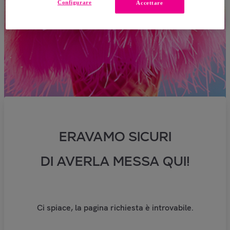
Configurare
Accettare
ERAVAMO SICURI
DI AVERLA MESSA QUI!
Ci spiace, la pagina richiesta è introvabile.