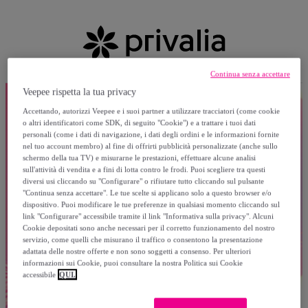
Continua senza accettare
Veepee rispetta la tua privacy
Accettando, autorizzi Veepee e i suoi partner a utilizzare tracciatori (come cookie
o altri identificatori come SDK, di seguito "Cookie") e a trattare i tuoi dati
personali (come i dati di navigazione, i dati degli ordini e le informazioni fornite
nel tuo account membro) al fine di offrirti pubblicità personalizzate (anche sullo
schermo della tua TV) e misurarne le prestazioni, effettuare alcune analisi
sull'attività di vendita e a fini di lotta contro le frodi. Puoi scegliere tra questi
diversi usi cliccando su "Configurare" o rifiutare tutto cliccando sul pulsante
"Continua senza accettare". Le tue scelte si applicano solo a questo browser e/o
dispositivo. Puoi modificare le tue preferenze in qualsiasi momento cliccando sul
link "Configurare" accessibile tramite il link "Informativa sulla privacy". Alcuni
Cookie depositati sono anche necessari per il corretto funzionamento del nostro
servizio, come quelli che misurano il traffico o consentono la presentazione
adattata delle nostre offerte e non sono soggetti a consenso. Per ulteriori
informazioni sui Cookie, puoi consultare la nostra Politica sui Cookie
accessibile
QUI.