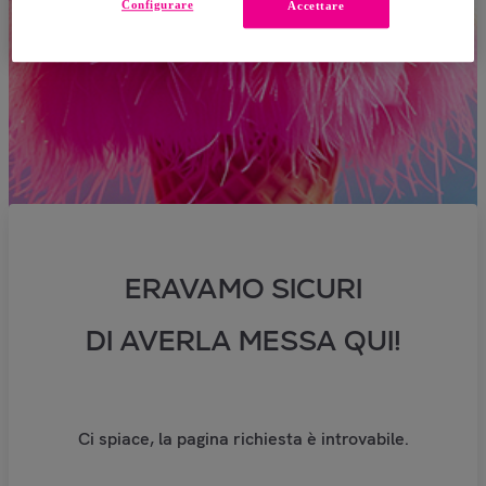
Configurare
Accettare
ERAVAMO SICURI
DI AVERLA MESSA QUI!
Ci spiace, la pagina richiesta è introvabile.