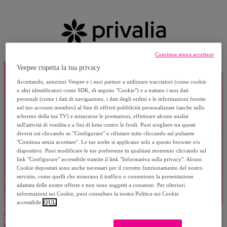
Continua senza accettare
Veepee rispetta la tua privacy
Accettando, autorizzi Veepee e i suoi partner a utilizzare tracciatori (come cookie
o altri identificatori come SDK, di seguito "Cookie") e a trattare i tuoi dati
personali (come i dati di navigazione, i dati degli ordini e le informazioni fornite
nel tuo account membro) al fine di offrirti pubblicità personalizzate (anche sullo
schermo della tua TV) e misurarne le prestazioni, effettuare alcune analisi
sull'attività di vendita e a fini di lotta contro le frodi. Puoi scegliere tra questi
diversi usi cliccando su "Configurare" o rifiutare tutto cliccando sul pulsante
"Continua senza accettare". Le tue scelte si applicano solo a questo browser e/o
dispositivo. Puoi modificare le tue preferenze in qualsiasi momento cliccando sul
link "Configurare" accessibile tramite il link "Informativa sulla privacy". Alcuni
Cookie depositati sono anche necessari per il corretto funzionamento del nostro
servizio, come quelli che misurano il traffico o consentono la presentazione
adattata delle nostre offerte e non sono soggetti a consenso. Per ulteriori
informazioni sui Cookie, puoi consultare la nostra Politica sui Cookie
accessibile
QUI.