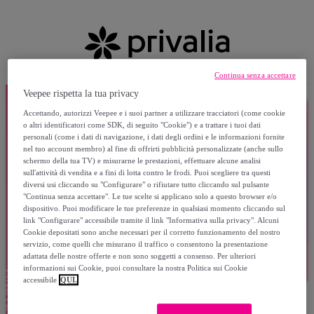
Continua senza accettare
Veepee rispetta la tua privacy
Accettando, autorizzi Veepee e i suoi partner a utilizzare tracciatori (come cookie
o altri identificatori come SDK, di seguito "Cookie") e a trattare i tuoi dati
personali (come i dati di navigazione, i dati degli ordini e le informazioni fornite
nel tuo account membro) al fine di offrirti pubblicità personalizzate (anche sullo
schermo della tua TV) e misurarne le prestazioni, effettuare alcune analisi
sull'attività di vendita e a fini di lotta contro le frodi. Puoi scegliere tra questi
diversi usi cliccando su "Configurare" o rifiutare tutto cliccando sul pulsante
"Continua senza accettare". Le tue scelte si applicano solo a questo browser e/o
dispositivo. Puoi modificare le tue preferenze in qualsiasi momento cliccando sul
link "Configurare" accessibile tramite il link "Informativa sulla privacy". Alcuni
Cookie depositati sono anche necessari per il corretto funzionamento del nostro
servizio, come quelli che misurano il traffico o consentono la presentazione
adattata delle nostre offerte e non sono soggetti a consenso. Per ulteriori
informazioni sui Cookie, puoi consultare la nostra Politica sui Cookie
accessibile
QUI.