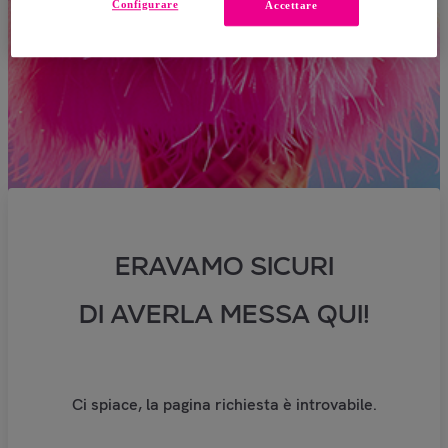
Configurare
Accettare
ERAVAMO SICURI
DI AVERLA MESSA QUI!
Ci spiace, la pagina richiesta è introvabile.