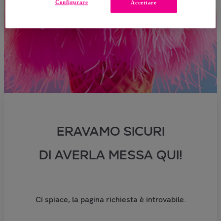
Configurare
Accettare
ERAVAMO SICURI
DI AVERLA MESSA QUI!
Ci spiace, la pagina richiesta è introvabile.