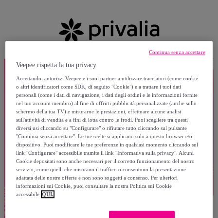
Continua senza accettare
Veepee rispetta la tua privacy
Accettando, autorizzi Veepee e i suoi partner a utilizzare tracciatori (come cookie
o altri identificatori come SDK, di seguito "Cookie") e a trattare i tuoi dati
personali (come i dati di navigazione, i dati degli ordini e le informazioni fornite
nel tuo account membro) al fine di offrirti pubblicità personalizzate (anche sullo
schermo della tua TV) e misurarne le prestazioni, effettuare alcune analisi
sull'attività di vendita e a fini di lotta contro le frodi. Puoi scegliere tra questi
diversi usi cliccando su "Configurare" o rifiutare tutto cliccando sul pulsante
"Continua senza accettare". Le tue scelte si applicano solo a questo browser e/o
dispositivo. Puoi modificare le tue preferenze in qualsiasi momento cliccando sul
link "Configurare" accessibile tramite il link "Informativa sulla privacy". Alcuni
Cookie depositati sono anche necessari per il corretto funzionamento del nostro
servizio, come quelli che misurano il traffico o consentono la presentazione
adattata delle nostre offerte e non sono soggetti a consenso. Per ulteriori
informazioni sui Cookie, puoi consultare la nostra Politica sui Cookie
accessibile
QUI.