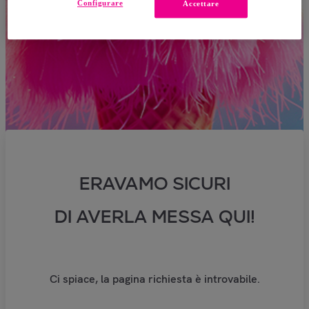
Configurare
Accettare
ERAVAMO SICURI
DI AVERLA MESSA QUI!
Ci spiace, la pagina richiesta è introvabile.