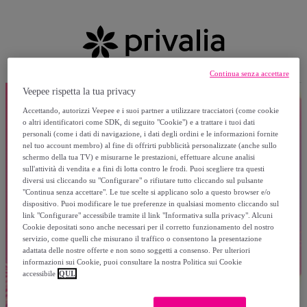
Continua senza accettare
Veepee rispetta la tua privacy
Accettando, autorizzi Veepee e i suoi partner a utilizzare tracciatori (come cookie
o altri identificatori come SDK, di seguito "Cookie") e a trattare i tuoi dati
personali (come i dati di navigazione, i dati degli ordini e le informazioni fornite
nel tuo account membro) al fine di offrirti pubblicità personalizzate (anche sullo
schermo della tua TV) e misurarne le prestazioni, effettuare alcune analisi
sull'attività di vendita e a fini di lotta contro le frodi. Puoi scegliere tra questi
diversi usi cliccando su "Configurare" o rifiutare tutto cliccando sul pulsante
"Continua senza accettare". Le tue scelte si applicano solo a questo browser e/o
dispositivo. Puoi modificare le tue preferenze in qualsiasi momento cliccando sul
link "Configurare" accessibile tramite il link "Informativa sulla privacy". Alcuni
Cookie depositati sono anche necessari per il corretto funzionamento del nostro
servizio, come quelli che misurano il traffico o consentono la presentazione
adattata delle nostre offerte e non sono soggetti a consenso. Per ulteriori
informazioni sui Cookie, puoi consultare la nostra Politica sui Cookie
accessibile
QUI.